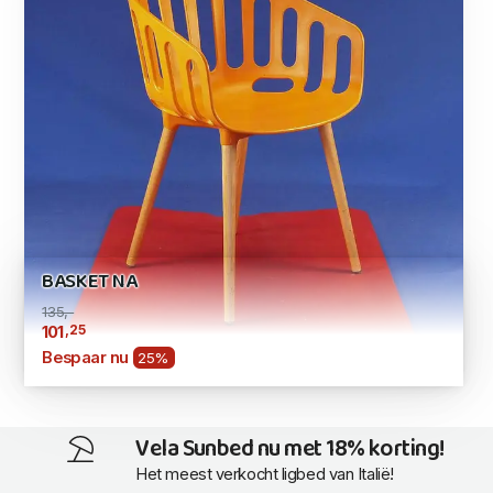
BASKET NA
135,-
,25
101
Bespaar nu
25%
Vela Sunbed nu met 18% korting!
Het meest verkocht ligbed van Italië!