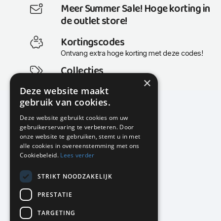
Meer Summer Sale! Hoge korting in
de outlet store!
Kortingscodes
Ontvang extra hoge korting met deze codes!
Collecties
×
Actuele en populaire collecties
Deze website maakt
gebruik van cookies.
Deze website gebruikt cookies om uw
gebruikerservaring te verbeteren. Door
KMP Kantoormeubilair
onze website te gebruiken, stemt u in met
Airport Business Park
alle cookies in overeenstemming met ons
Frankfurtstraat 29-31
Cookiebeleid.
Lees verder
1175 RH Lijnden
STRIKT NOODZAKELIJK
020-617 01 26
info@kmpkantoormeubilair.nl
PRESTATIE
Facebook
TARGETING
Instagram