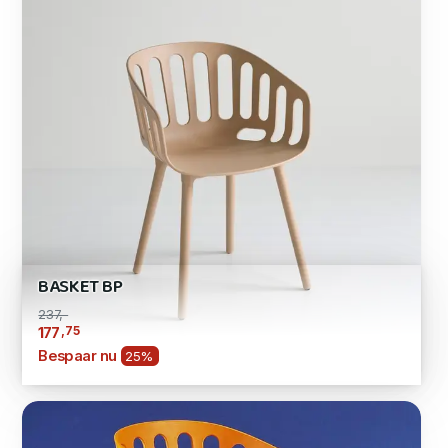
BASKET BP
237,-
,75
177
Bespaar nu
25%