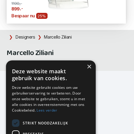
1190,-
,-
899
Bespaar nu
25%
Designers
Marcello Ziliani
Marcello Ziliani
×
Deze website maakt
gebruik van cookies.
Deze website gebruikt cookies om uw
gebruikerservaring te verbeteren. Door
KMP Kantoormeubilair
onze website te gebruiken, stemt u in met
Airport Business Park
alle cookies in overeenstemming met ons
Frankfurtstraat 29-31
Cookiebeleid.
Lees verder
1175 RH Lijnden
STRIKT NOODZAKELIJK
020-617 01 26
info@kmpkantoormeubilair.nl