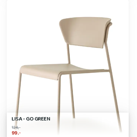
LISA - GO GREEN
124,-
,-
99