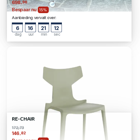
,96
698
Bespaar nu
15%
Aanbieding vervalt over:
6
16
21
11
dag
uur
min
sec
RE-CHAIR
172,73
,82
146