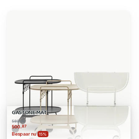
GASTONE MAT
589,26
,87
500
Bespaar nu
15%