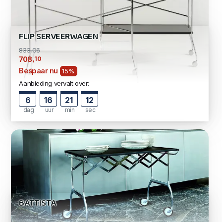
FLIP SERVEERWAGEN
833,06
,10
708
Bespaar nu
15%
Aanbieding vervalt over:
6
16
21
11
dag
uur
min
sec
BATTISTA
822,31