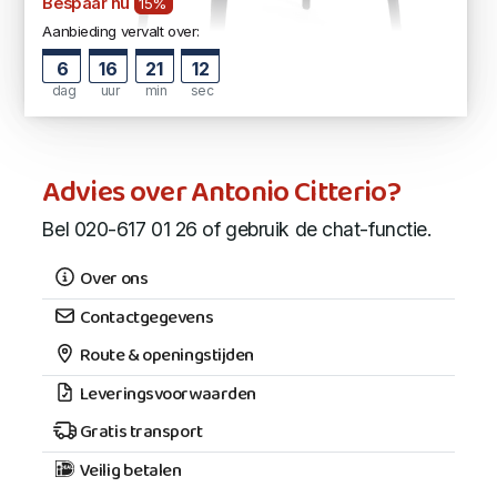
Bespaar nu
15%
Aanbieding vervalt over:
6
16
21
11
dag
uur
min
sec
Advies over Antonio Citterio?
Bel 020-617 01 26 of gebruik de chat-functie.
Over ons
Contactgegevens
Route & openingstijden
Leveringsvoorwaarden
Gratis transport
Veilig betalen