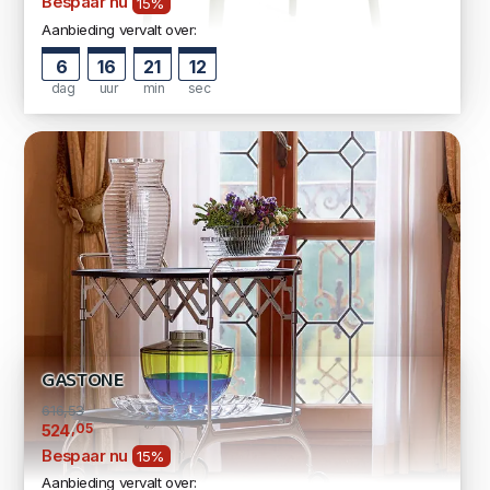
Bespaar nu
15%
Aanbieding vervalt over:
6
16
21
11
dag
uur
min
sec
GASTONE
616,53
,05
524
Bespaar nu
15%
Aanbieding vervalt over: