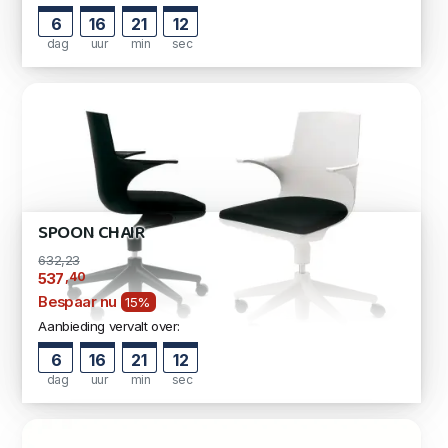
6
16
21
11
dag
uur
min
sec
SPOON CHAIR
632,23
,40
537
Bespaar nu
15%
Aanbieding vervalt over:
6
16
21
11
dag
uur
min
sec