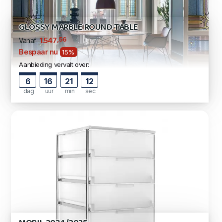
GLOSSY MARBLE ROUND TABLE
,56
1.547
Vanaf
Bespaar nu
15%
Aanbieding vervalt over:
6
16
21
11
dag
uur
min
sec