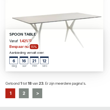
SPOON TABLE
,12
1.421
Vanaf
Bespaar nu
15%
Aanbieding vervalt over:
6
16
21
11
dag
uur
min
sec
Getoond
1
tot
18
van
23
. Er zijn meerdere pagina's.
1
2
>