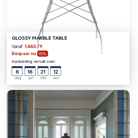
GLOSSY MARBLE TABLE
,78
1.440
Vanaf
Bespaar nu
15%
Aanbieding vervalt over:
6
16
21
11
dag
uur
min
sec