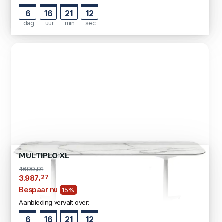
6
16
21
11
dag
uur
min
sec
MULTIPLO XL
4690,91
,27
3.987
Bespaar nu
15%
Aanbieding vervalt over:
6
16
21
11