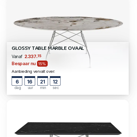
GLOSSY TABLE MARBLE OVAAL
,15
2.337
Vanaf
Bespaar nu
15%
Aanbieding vervalt over:
6
16
21
11
dag
uur
min
sec