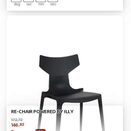
dag
uur
min
sec
RE-CHAIR POWERED BY ILLY
172,73
,82
146