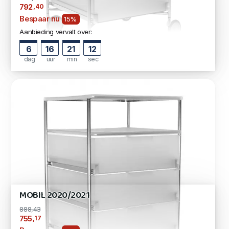
,40
792
Bespaar nu
15%
Aanbieding vervalt over:
6
16
21
11
dag
uur
min
sec
MOBIL 2020/2021
888,43
,17
755