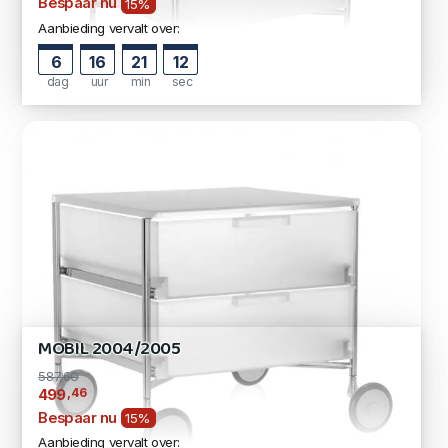
Bespaar nu
15%
Aanbieding vervalt over:
6
16
21
11
dag
uur
min
sec
MOBIL 2004/2005
587,60
,46
499
Bespaar nu
15%
Aanbieding vervalt over: