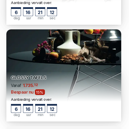
Aanbieding vervalt over:
6
16
21
11
dag
uur
min
sec
GLOSSY TAFELS
,12
1.735
Vanaf
Bespaar nu
15%
Aanbieding vervalt over:
6
16
21
11
dag
uur
min
sec