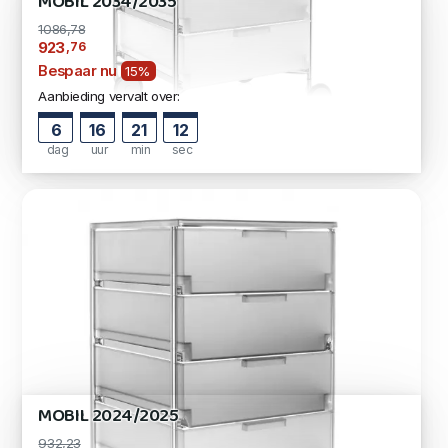
MOBIL 2034/2035
1086,78
,76
923
Bespaar nu
15%
Aanbieding vervalt over:
6
16
21
11
dag
uur
min
sec
MOBIL 2024/2025
932,23