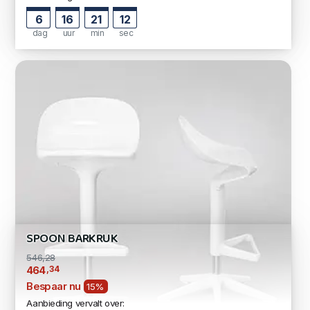
6
16
21
11
dag
uur
min
sec
SPOON BARKRUK
546,28
,34
464
Bespaar nu
15%
Aanbieding vervalt over: