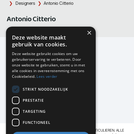
Designers
Antonio Citterio
Antonio Citterio
×
Deze website maakt
gebruik van cookies.
Deze website gebruikt cookies om uw
gebruikerservaring te verbeteren. Door
KMP Kantoormeubilair
onze website te gebruiken, stemt u in met
Airport Business Park
alle cookies in overeenstemming met ons
Frankfurtstraat 29-31
Cookiebeleid.
Lees verder
1175 RH Lijnden
STRIKT NOODZAKELIJK
020-617 01 26
info@kmpkantoormeubilair.nl
PRESTATIE
Facebook
TARGETING
Instagram
FUNCTIONEEL
KMP Kantoormeubilair levert aan BEDRIJVEN en PARTICULIEREN. ALLE