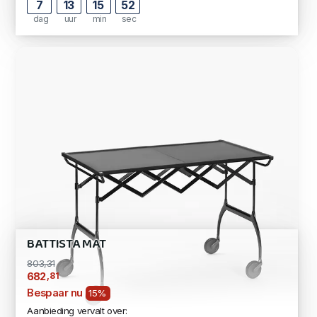
7
13
15
51
dag
uur
min
sec
BATTISTA MAT
803,31
,81
682
Bespaar nu
15%
Aanbieding vervalt over: