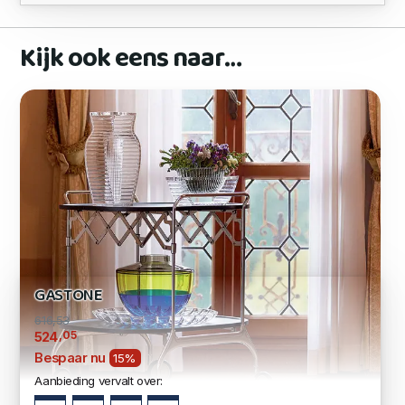
Kijk ook eens naar…
GASTONE
616,53
,05
524
Bespaar nu
15%
Aanbieding vervalt over: