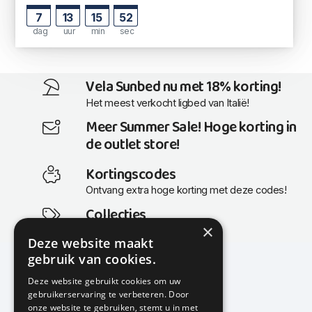
7
13
15
51
dag
uur
min
sec
Vela Sunbed nu met 18% korting!
Het meest verkocht ligbed van Italië!
Meer Summer Sale! Hoge korting in
de outlet store!
Kortingscodes
Ontvang extra hoge korting met deze codes!
Collecties
×
Actuele en populaire collecties
Deze website maakt
gebruik van cookies.
Deze website gebruikt cookies om uw
gebruikerservaring te verbeteren. Door
KMP Kantoormeubilair
onze website te gebruiken, stemt u in met