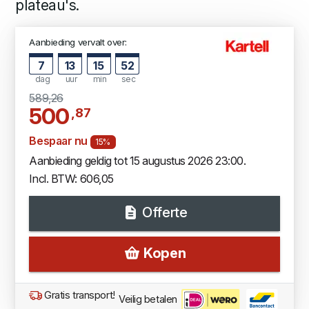
plateau's.
Aanbieding vervalt over:
7
13
15
51
dag
uur
min
sec
589,26
500
,87
Bespaar nu
15%
Aanbieding geldig tot 15 augustus 2026 23:00.
Incl. BTW: 606,05
Offerte
Kopen
Gratis transport!
Veilig betalen