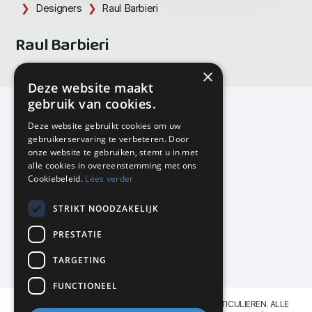
Designers
Raul Barbieri
Raul Barbieri
×
Deze website maakt
gebruik van cookies.
Deze website gebruikt cookies om uw
gebruikerservaring te verbeteren. Door
KMP Kantoormeubilair
onze website te gebruiken, stemt u in met
Airport Business Park
alle cookies in overeenstemming met ons
Frankfurtstraat 29-31
Cookiebeleid.
Lees verder
1175 RH Lijnden
STRIKT NOODZAKELIJK
020-617 01 26
info@kmpkantoormeubilair.nl
PRESTATIE
Facebook
TARGETING
Instagram
FUNCTIONEEL
KMP Kantoormeubilair levert aan BEDRIJVEN en PARTICULIEREN. ALLE