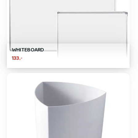
WHITEBOARD
,-
133