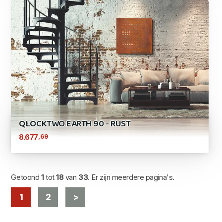
QLOCKTWO EARTH 90 - RUST
,69
8.677
Getoond
1
tot
18
van
33
. Er zijn meerdere pagina's.
1
2
>