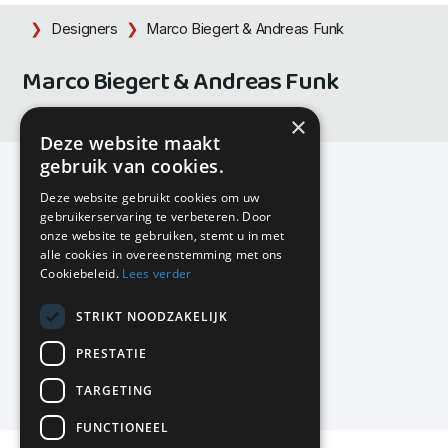
Designers
Marco Biegert & Andreas Funk
Marco Biegert & Andreas Funk
×
Deze website maakt
gebruik van cookies.
Deze website gebruikt cookies om uw
gebruikerservaring te verbeteren. Door
KMP Kantoormeubilair
onze website te gebruiken, stemt u in met
Airport Business Park
alle cookies in overeenstemming met ons
Frankfurtstraat 29-31
Cookiebeleid.
Lees verder
1175 RH Lijnden
STRIKT NOODZAKELIJK
020-617 01 26
info@kmpkantoormeubilair.nl
PRESTATIE
Facebook
TARGETING
Instagram
FUNCTIONEEL