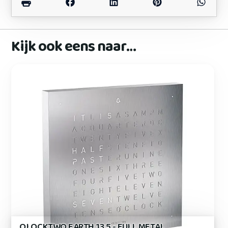
Kijk ook eens naar…
QLOCKTWO EARTH 13.5 - FULL METAL