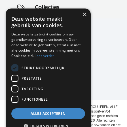
Collecties
×
Actuele en populaire collecties
Deze website maakt
gebruik van cookies.
Deze website gebruikt cookies om uw
gebruikerservaring te verbeteren. Door
KMP Kantoormeubilair
onze website te gebruiken, stemt u in met
Airport Business Park
alle cookies in overeenstemming met ons
Frankfurtstraat 29-31
Cookiebeleid.
Lees verder
1175 RH Lijnden
STRIKT NOODZAKELIJK
020-617 01 26
info@kmpkantoormeubilair.nl
PRESTATIE
Facebook
TARGETING
Instagram
FUNCTIONEEL
KMP Kantoormeubilair levert aan BEDRIJVEN en PARTICULIEREN. ALLE
GENOEMDE PRIJZEN ZIJN EXCL. 21% B.T.W. Transport-en/of
ALLES ACCEPTEREN
Montagekosten op aanvraag. Aan deze website kunnen geen rechten
worden ontleend. KMP Kantoormeubilair VOF © 2026. Alle rechten
voorbehouden. Lees voor gebruik graag de
leveringsvoorwaarden
en het
DETAILS WEERGEVEN