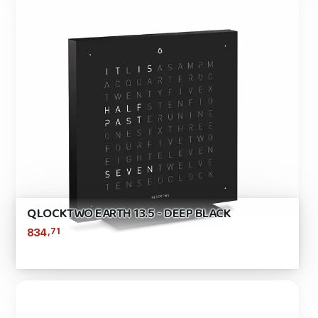
QLOCKTWO EARTH 13.5 - DEEP BLACK
,71
834