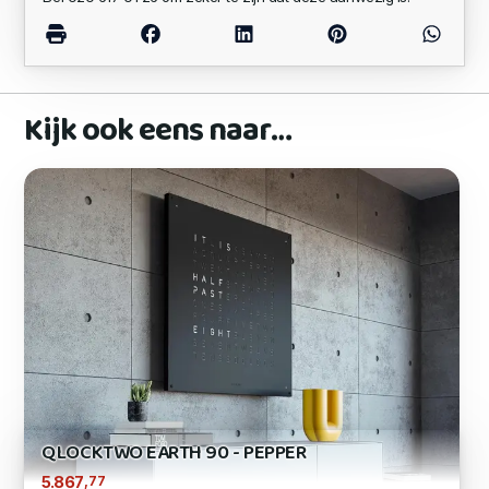
Kijk ook eens naar…
QLOCKTWO EARTH 90 - PEPPER
,77
5.867