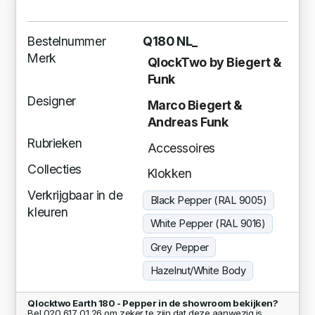
Bestelnummer
Q180 NL_
Merk
QlockTwo by Biegert &
Funk
Designer
Marco Biegert &
Andreas Funk
Rubrieken
Accessoires
Collecties
Klokken
Verkrijgbaar in de
Black Pepper (RAL 9005)
kleuren
White Pepper (RAL 9016)
Grey Pepper
Hazelnut/White Body
Qlocktwo Earth 180 - Pepper in de showroom bekijken?
Bel 020 617 01 26 om zeker te zijn dat deze aanwezig is.