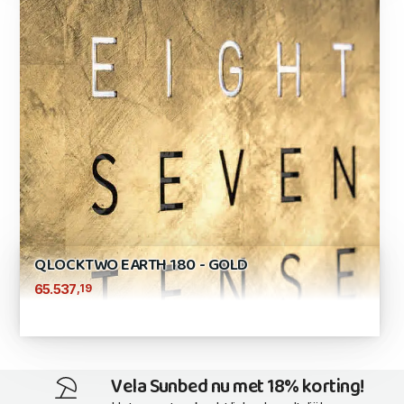
QLOCKTWO EARTH 180 - GOLD
,19
65.537
Vela Sunbed nu met 18% korting!