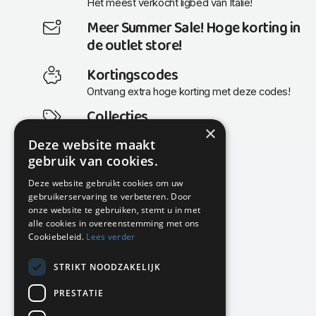
Het meest verkocht ligbed van Italië!
Meer Summer Sale! Hoge korting in
de outlet store!
Kortingscodes
Ontvang extra hoge korting met deze codes!
Collecties
×
Actuele en populaire collecties
Deze website maakt
gebruik van cookies.
Deze website gebruikt cookies om uw
gebruikerservaring te verbeteren. Door
KMP Kantoormeubilair
onze website te gebruiken, stemt u in met
Airport Business Park
alle cookies in overeenstemming met ons
Frankfurtstraat 29-31
Cookiebeleid.
Lees verder
1175 RH Lijnden
STRIKT NOODZAKELIJK
020-617 01 26
info@kmpkantoormeubilair.nl
PRESTATIE