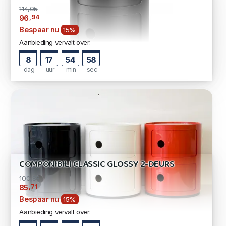
114,05
,94
96
Bespaar nu
15%
Aanbieding vervalt over:
8
17
54
57
dag
uur
min
sec
COMPONIBILI CLASSIC GLOSSY 2-DEURS
100,83
,71
85
Bespaar nu
15%
Aanbieding vervalt over: