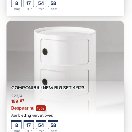
8
17
54
57
dag
uur
min
sec
COMPONIBILI NEW BIG SET 4923
223,14
,67
189
Bespaar nu
15%
Aanbieding vervalt over:
8
17
54
57
dag
uur
min
sec