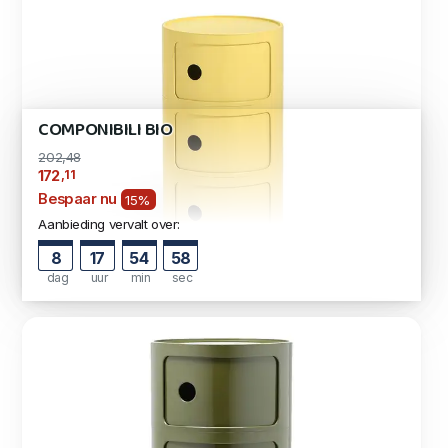
COMPONIBILI BIO
202,48
,11
172
Bespaar nu
15%
Aanbieding vervalt over:
8
17
54
57
dag
uur
min
sec