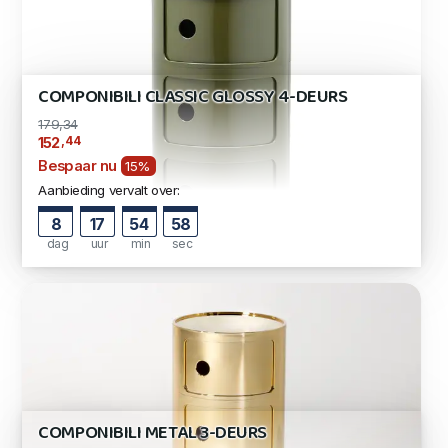
COMPONIBILI CLASSIC GLOSSY 4-DEURS
179,34
,44
152
Bespaar nu
15%
Aanbieding vervalt over:
8
17
54
57
dag
uur
min
sec
COMPONIBILI METAL 3-DEURS