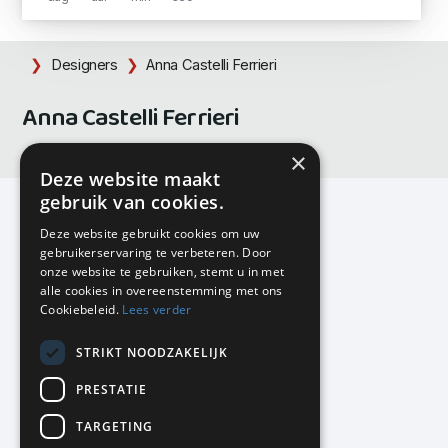
Designers
Anna Castelli Ferrieri
Anna Castelli Ferrieri
×
Deze website maakt
gebruik van cookies.
Deze website gebruikt cookies om uw
gebruikerservaring te verbeteren. Door
KMP Kantoormeubilair
onze website te gebruiken, stemt u in met
Airport Business Park
alle cookies in overeenstemming met ons
Frankfurtstraat 29-31
Cookiebeleid.
Lees verder
1175 RH Lijnden
STRIKT NOODZAKELIJK
020-617 01 26
info@kmpkantoormeubilair.nl
PRESTATIE
Facebook
TARGETING
Instagram