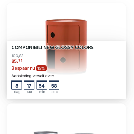
COMPONIBILI NEW GLOSSY COLORS
100,83
,71
85
Bespaar nu
15%
Aanbieding vervalt over:
8
17
54
57
dag
uur
min
sec