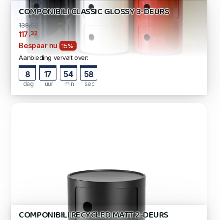
COMPONIBILI CLASSIC GLOSSY 3-DEURS
138,02
,32
117
Bespaar nu
15%
Aanbieding vervalt over:
8
17
54
57
dag
uur
min
sec
COMPONIBILI RECYCLED MATT 2-DEURS