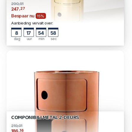
290,91
,27
247
Bespaar nu
15%
Aanbieding vervalt over:
8
17
54
57
dag
uur
min
sec
COMPONIBILI METAL 2-DEURS
219,01
,16
186