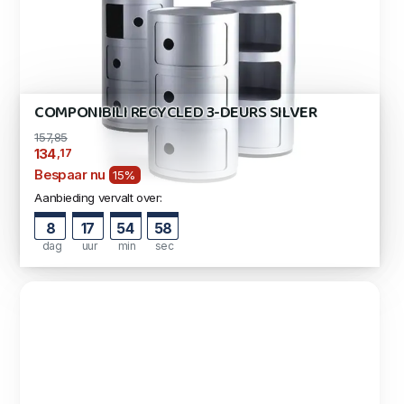
COMPONIBILI RECYCLED 3-DEURS SILVER
157,85
,17
134
Bespaar nu
15%
Aanbieding vervalt over:
8
17
54
57
dag
uur
min
sec