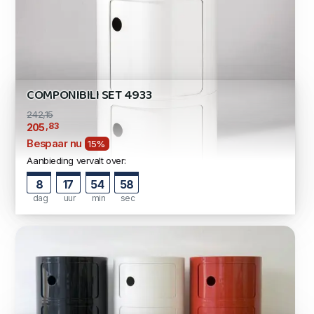
COMPONIBILI SET 4933
242,15
,83
205
Bespaar nu
15%
Aanbieding vervalt over:
8
17
54
57
dag
uur
min
sec