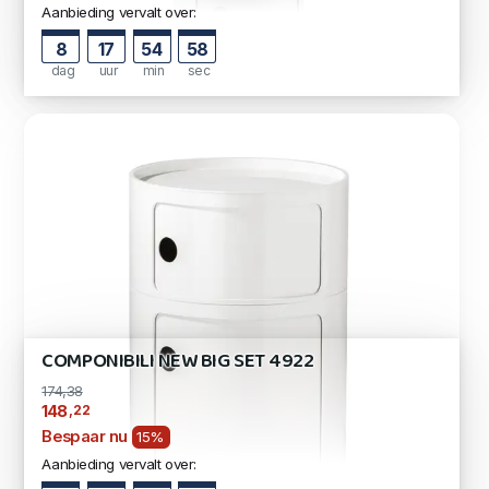
Aanbieding vervalt over:
8
17
54
57
dag
uur
min
sec
COMPONIBILI NEW BIG SET 4922
174,38
,22
148
Bespaar nu
15%
Aanbieding vervalt over: