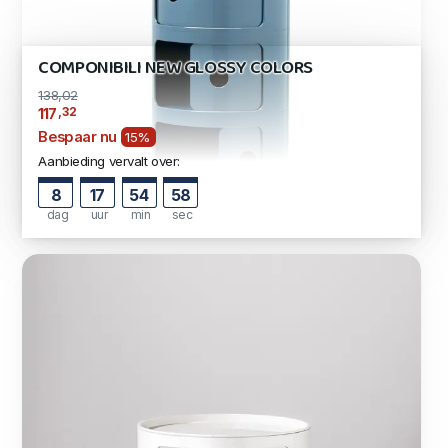
COMPONIBILI NEW GLOSSY COLORS
138,02
,32
117
Bespaar nu
15%
Aanbieding vervalt over:
8
17
54
57
dag
uur
min
sec