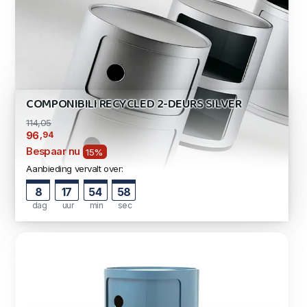
COMPONIBILI RECYCLED 2-DEURS SILVER
114,05
,94
96
Bespaar nu
15%
Aanbieding vervalt over:
8
17
54
57
dag
uur
min
sec