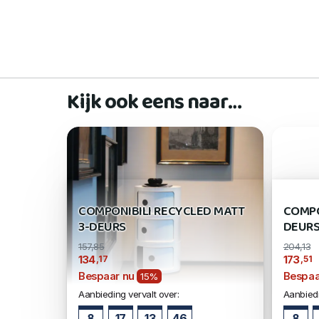
Kijk ook eens naar…
COMPONIBILI RECYCLED MATT
COMPO
3-DEURS
DEURS
157,85
204,13
,17
,51
134
173
Bespaar nu
Bespaa
15%
Aanbieding vervalt over:
Aanbiedi
8
17
13
45
8