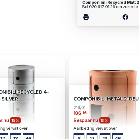
Componibili Recycled Matt 
Bel 020 617 01 26 om zeker te 
NIBILI RECYCLED 4-
 SILVER
COMPONIBILI METAL 2-DE
219,01
,16
186
r nu
Bespaar nu
15%
15%
ng vervalt over:
Aanbieding vervalt over:
17
13
45
8
17
13
45