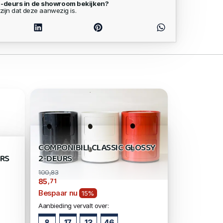
2-deurs in de showroom bekijken?
zijn dat deze aanwezig is.
COMPONIBILI CLASSIC GLOSSY
URS
2-DEURS
100,83
,71
85
Bespaar nu
15%
Aanbieding vervalt over:
8
17
13
45