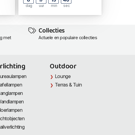
dag
uur
min
sec
Collecties
ng met
Actuele en populaire collecties
rlichting
Outdoor
ureaulampen
Lounge
afellampen
Terras & Tuin
anglampen
andlampen
loerlampen
ichtobjecten
ailverlichting