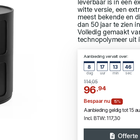
leverbaar is in een 
witte versie, een ext
meest bekende en di
dan 50 jaar te zien 
Volledig gemaakt va
technopolymeer uit in
Aanbieding vervalt over:
8
17
13
45
dag
uur
min
sec
114,05
96
,94
Bespaar nu
15%
Aanbieding geldig tot 15 
Incl. BTW: 117,30
Offerte