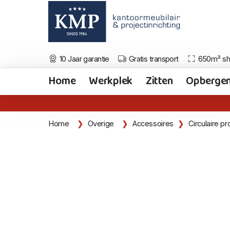
10 Jaar garantie
Gratis transport
650m² s
Home
Werkplek
Zitten
Opberge
Home
Overige
Accessoires
Circulaire p