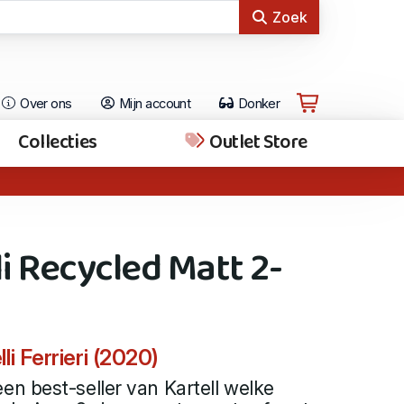
Zoek
Over ons
Mijn account
Donker
Collecties
Outlet Store
i Recycled Matt 2-
i Ferrieri (2020)
n best-seller van Kartell welke