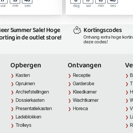
uur
min
sec
dag
uur
min
sec
eer Summer Sale! Hoge
Kortingscodes
orting in de outlet store!
Ontvang extra hoge korti
deze codes!
Opbergen
Ontvangen
Ve
Kasten
Receptie
B
Opruimen
Garderobe
T
Archiefstellingen
Kleedkamer
H
Dossierkasten
Wachtkamer
W
Presentatiekasten
Horeca
V
Ladeblokken
L
Trolleys
R