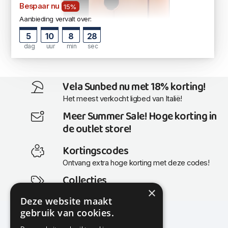
Bespaar nu
15%
Aanbieding vervalt over:
5
10
8
27
dag
uur
min
sec
Vela Sunbed nu met 18% korting!
Het meest verkocht ligbed van Italië!
Meer Summer Sale! Hoge korting in
de outlet store!
Kortingscodes
Ontvang extra hoge korting met deze codes!
Collecties
×
Actuele en populaire collecties
Deze website maakt
gebruik van cookies.