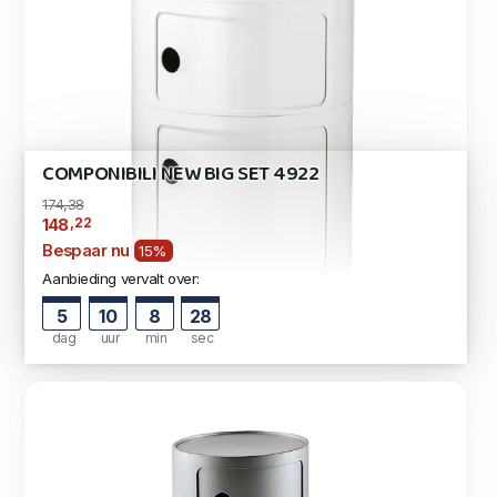
COMPONIBILI NEW BIG SET 4922
174,38
,22
148
Bespaar nu
15%
Aanbieding vervalt over:
5
10
8
27
dag
uur
min
sec