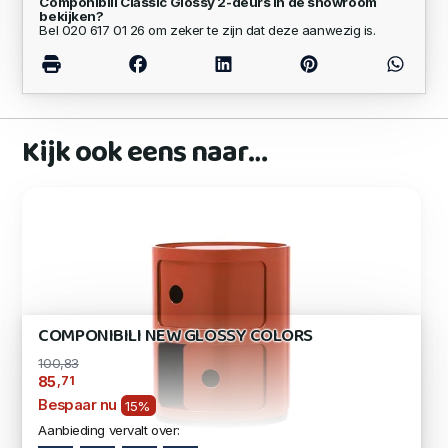
Componibili Classic Glossy 2-deurs in de showroom
bekijken?
Bel 020 617 01 26 om zeker te zijn dat deze aanwezig is.
Kijk ook eens naar…
COMPONIBILI NEW GLOSSY COLORS
100,83
,71
85
Bespaar nu
15%
Aanbieding vervalt over: