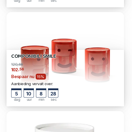
dag
uur
min
sec
COMPONIBILI SMILE
120,66
,56
102
Bespaar nu
15%
Aanbieding vervalt over:
5
10
8
27
dag
uur
min
sec