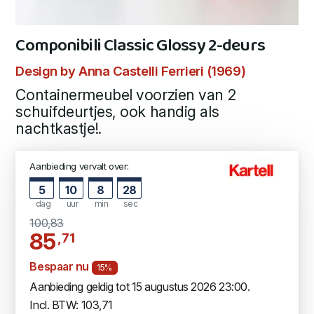
Componibili Classic Glossy 2-deurs
Design by Anna Castelli Ferrieri (1969)
Containermeubel voorzien van 2
schuifdeurtjes, ook handig als
nachtkastje!.
Aanbieding vervalt over:
5
10
8
27
dag
uur
min
sec
100,83
85
,71
Bespaar nu
15%
Aanbieding geldig tot 15 augustus 2026 23:00.
Incl. BTW: 103,71