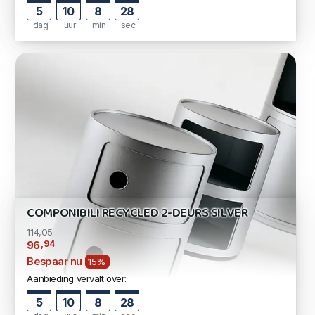
5
10
8
27
dag
uur
min
sec
COMPONIBILI RECYCLED 2-DEURS SILVER
114,05
,94
96
Bespaar nu
15%
Aanbieding vervalt over:
5
10
8
27