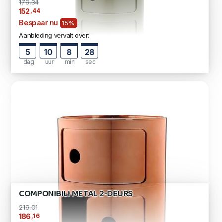
179,34
,44
152
Bespaar nu
15%
Aanbieding vervalt over:
5
10
8
27
dag
uur
min
sec
COMPONIBILI METAL 2-DEURS
219,01
,16
186