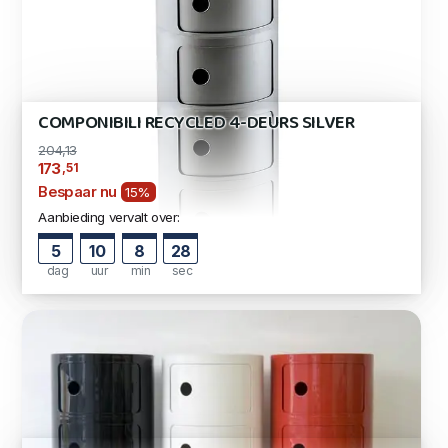
COMPONIBILI RECYCLED 4-DEURS SILVER
204,13
,51
173
Bespaar nu
15%
Aanbieding vervalt over:
5
10
8
27
dag
uur
min
sec