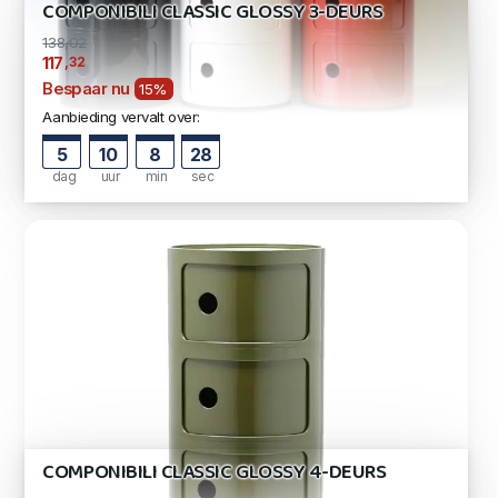
COMPONIBILI CLASSIC GLOSSY 3-DEURS
138,02
,32
117
Bespaar nu
15%
Aanbieding vervalt over:
5
10
8
27
dag
uur
min
sec
COMPONIBILI CLASSIC GLOSSY 4-DEURS