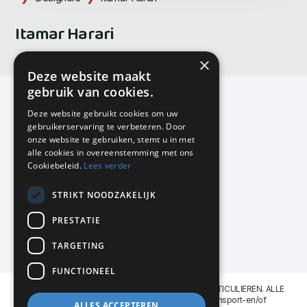
Itamar Harari
×
Deze website maakt
gebruik van cookies.
Deze website gebruikt cookies om uw
gebruikerservaring te verbeteren. Door
KMP Kantoormeubilair
onze website te gebruiken, stemt u in met
Airport Business Park
alle cookies in overeenstemming met ons
Frankfurtstraat 29-31
Cookiebeleid.
Lees verder
1175 RH Lijnden
STRIKT NOODZAKELIJK
020-617 01 26
info@kmpkantoormeubilair.nl
PRESTATIE
Facebook
TARGETING
Instagram
FUNCTIONEEL
KMP Kantoormeubilair levert aan BEDRIJVEN en PARTICULIEREN. ALLE
GENOEMDE PRIJZEN ZIJN EXCL. 21% B.T.W. Transport-en/of
ALLES ACCEPTEREN