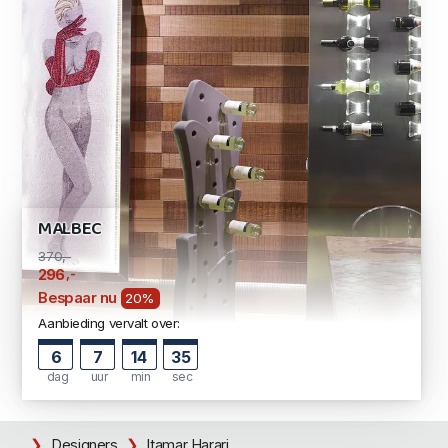
MALBEC
370,-
,-
296
Bespaar nu
20%
Aanbieding vervalt over:
6
7
14
35
dag
uur
min
sec
Designers
Itamar Harari