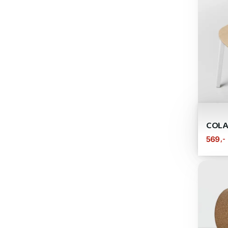
COLA
,-
569