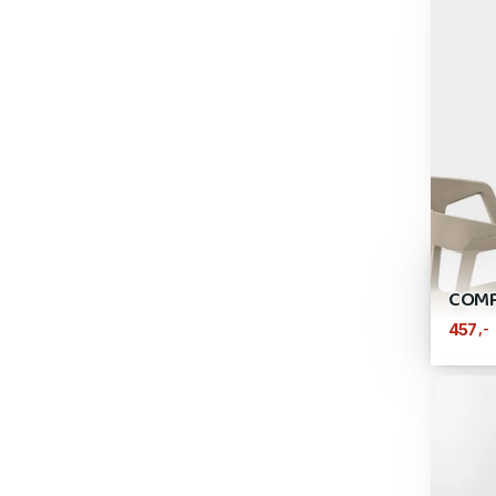
COM
,-
457