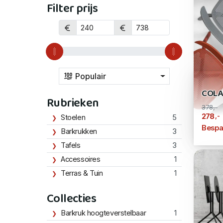
Filter prijs
Populair
COLA
Rubrieken
378,-
,-
278
Stoelen
5
Bespa
Barkrukken
3
Tafels
3
Accessoires
1
Terras & Tuin
1
Collecties
Barkruk hoogteverstelbaar
1