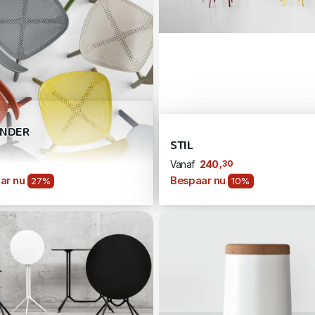
NDER
STIL
,30
240
Vanaf
ar nu
Bespaar nu
27%
10%