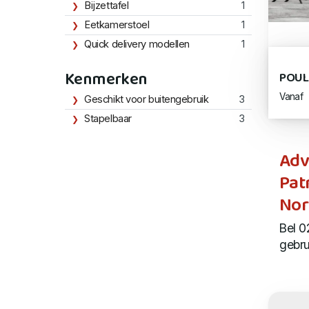
Bijzettafel
1
Eetkamerstoel
1
Quick delivery modellen
1
Kenmerken
POULE
Vanaf
Geschikt voor buitengebruik
3
Stapelbaar
3
Adv
Pat
Nor
Bel 0
gebru