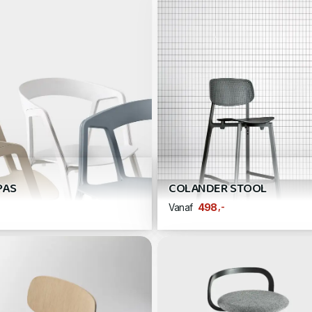
PAS
COLANDER STOOL
,-
498
Vanaf