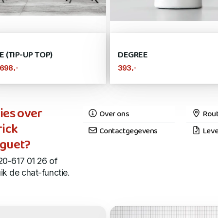
 (TIP-UP TOP)
DEGREE
,-
,-
698
393
ies over
Over ons
Rout
rick
Contactgegevens
Leve
guet?
20-617 01 26 of
ik de chat-functie.