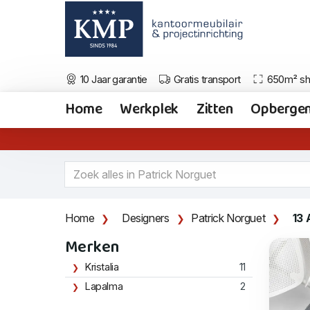
10 Jaar garantie
Gratis transport
650m² s
Home
Werkplek
Zitten
Opberge
Home
Designers
Patrick Norguet
13 
Merken
Kristalia
11
Lapalma
2