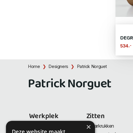
DEGR
,-
534
Home
Designers
Patrick Norguet
Patrick Norguet
Werkplek
Zitten
×
Bureaus
Barkrukken
Deze website maakt