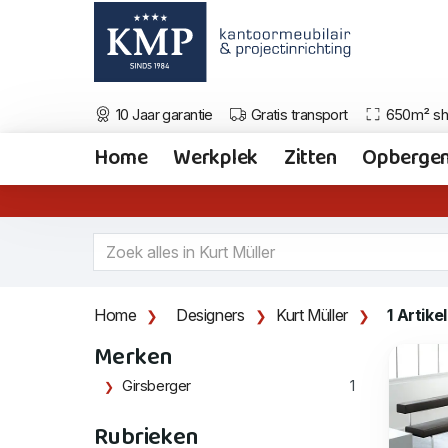
10 Jaar garantie
Gratis transport
650m² s
Home
Werkplek
Zitten
Opberge
Home
Designers
Kurt Müller
1 Artikel
Merken
Girsberger
1
Rubrieken