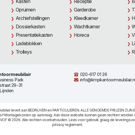
Kasten
Receptie
B
Opruimen
Garderobe
T
Archiefstellingen
Kleedkamer
H
Dossierkasten
Wachtkamer
W
Presentatiekasten
Horeca
V
Ladeblokken
L
Trolleys
R
toormeubilair
020-617 01 26
usiness Park
info@kmpkantoormeubilair.n
straat 29-31
Lijnden
bilair levert aan BEDRIJVEN en PARTICULIEREN. ALLE GENOEMDE PRIJZEN ZIJN E
/of Montagekosten op aanvraag. Aan deze website kunnen geen rechten worden 
 VOF © 2026. Alle rechten voorbehouden. Lees voor gebruik graag de
leveringsv
privacy reglement
.