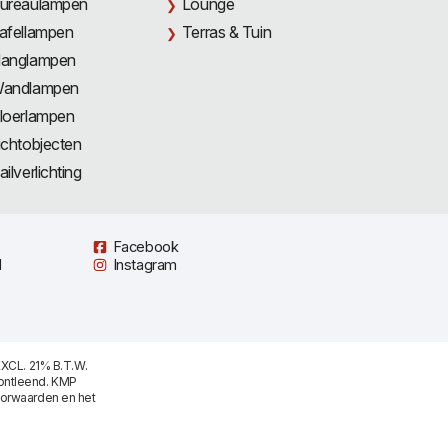
ureaulampen
Lounge
afellampen
Terras & Tuin
anglampen
andlampen
loerlampen
ichtobjecten
ailverlichting
Facebook
l
Instagram
XCL. 21% B.T.W.
ontleend. KMP
oorwaarden
en het