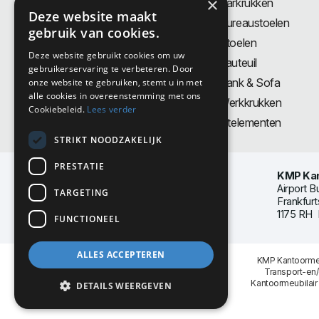
×
Bureaus
Barkrukken
Deze website maakt
Thuiswerkplek
Bureaustoelen
gebruik van cookies.
Zit-Sta bureaus
Stoelen
Deze website gebruikt cookies om uw
Directiemeubilair
Fauteuil
gebruikerservaring te verbeteren. Door
Akoestiek & Privacy
Bank & Sofa
onze website te gebruiken, stemt u in met
alle cookies in overeenstemming met ons
Tafels
Werkkrukken
Cookiebeleid.
Lees verder
Vergadertafels
Zitelementen
STRIKT NOODZAKELIJK
PRESTATIE
KMP Kan
Airport B
TARGETING
Frankfurt
1175 RH 
FUNCTIONEEL
ALLES ACCEPTEREN
KMP Kantoormeu
Transport-en
Kantoormeubilair
DETAILS WEERGEVEN