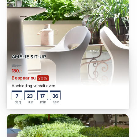
AMÉLIE SIT-UP
225,-
,-
180
Bespaar nu
20%
Aanbieding vervalt over:
7
23
17
35
dag
uur
min
sec