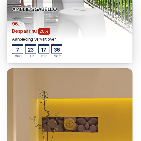
AMÉLIE SGABELLO
120,-
,-
96
Bespaar nu
20%
Aanbieding vervalt over:
7
23
17
35
dag
uur
min
sec