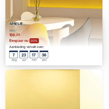
AMELIE
199,-
,20
159
Bespaar nu
20%
Aanbieding vervalt over:
7
23
17
35
dag
uur
min
sec