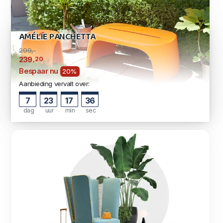
AMÉLIE PANCHETTA
299,-
,20
239
Bespaar nu
20%
Aanbieding vervalt over:
7
23
17
35
dag
uur
min
sec