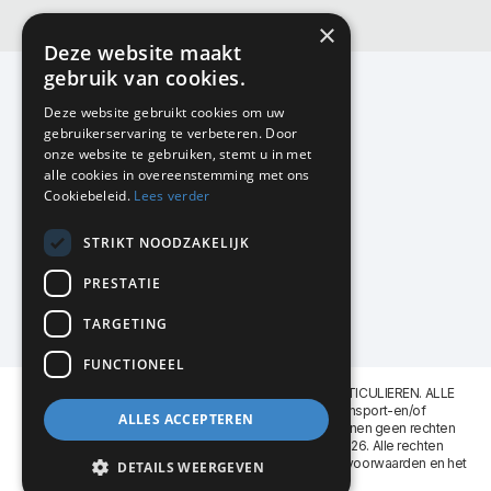
×
Deze website maakt
gebruik van cookies.
Deze website gebruikt cookies om uw
gebruikerservaring te verbeteren. Door
KMP Kantoormeubilair
onze website te gebruiken, stemt u in met
Airport Business Park
alle cookies in overeenstemming met ons
Frankfurtstraat 29-31
Cookiebeleid.
Lees verder
1175 RH Lijnden
STRIKT NOODZAKELIJK
020-617 01 26
info@kmpkantoormeubilair.nl
PRESTATIE
Facebook
TARGETING
Instagram
FUNCTIONEEL
KMP Kantoormeubilair levert aan BEDRIJVEN en PARTICULIEREN. ALLE
GENOEMDE PRIJZEN ZIJN EXCL. 21% B.T.W. Transport-en/of
ALLES ACCEPTEREN
Montagekosten op aanvraag. Aan deze website kunnen geen rechten
worden ontleend. KMP Kantoormeubilair VOF © 2026. Alle rechten
voorbehouden. Lees voor gebruik graag de
leveringsvoorwaarden
en het
DETAILS WEERGEVEN
privacy reglement
.