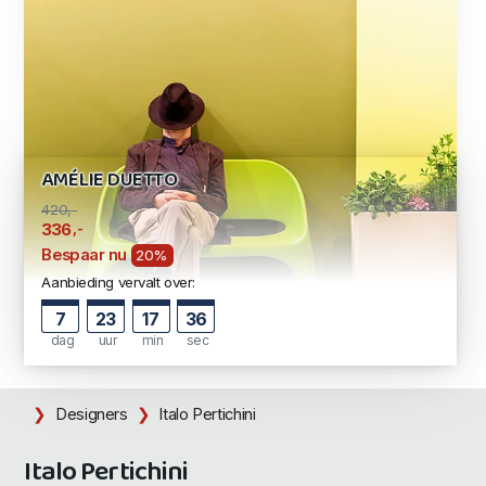
AMÉLIE DUETTO
420,-
,-
336
Bespaar nu
20%
Aanbieding vervalt over:
7
23
17
35
dag
uur
min
sec
Designers
Italo Pertichini
Italo Pertichini