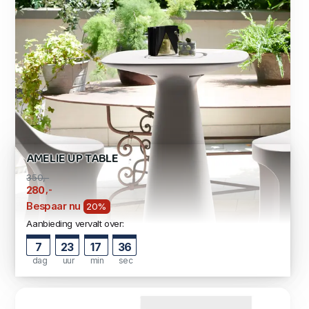
AMELIE UP TABLE
350,-
,-
280
Bespaar nu
20%
Aanbieding vervalt over:
7
23
17
35
dag
uur
min
sec