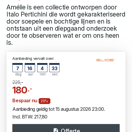
Amélie is een collectie ontworpen door
Italo Pertichini die wordt gekarakteriseerd
door soepele en bochtige lijnen en is
ontstaan uit een diepgaand onderzoek
door te observeren wat er om ons heen
is.
Aanbieding vervalt over:
7
16
4
33
dag
uur
min
sec
225,-
180
,-
Bespaar nu
20%
Aanbieding geldig tot 15 augustus 2026 23:00.
Incl. BTW: 217,80
Offerte