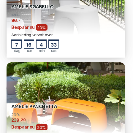
AMÉLIE SGABELLO
120,-
,-
96
Bespaar nu
20%
Aanbieding vervalt over:
7
16
4
33
dag
uur
min
sec
AMÉLIE PANCHETTA
299,-
,20
239
Bespaar nu
20%