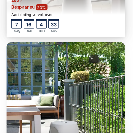
280
Bespaar nu
20%
Aanbieding vervalt over:
7
16
4
33
dag
uur
min
sec