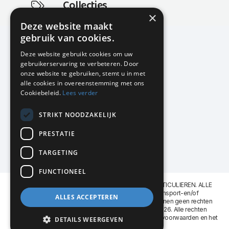
Collecties
×
Actuele en populaire collecties
Deze website maakt
gebruik van cookies.
Deze website gebruikt cookies om uw
gebruikerservaring te verbeteren. Door
KMP Kantoormeubilair
onze website te gebruiken, stemt u in met
Airport Business Park
alle cookies in overeenstemming met ons
Frankfurtstraat 29-31
Cookiebeleid.
Lees verder
1175 RH Lijnden
STRIKT NOODZAKELIJK
020-617 01 26
info@kmpkantoormeubilair.nl
PRESTATIE
Facebook
TARGETING
Instagram
FUNCTIONEEL
KMP Kantoormeubilair levert aan BEDRIJVEN en PARTICULIEREN. ALLE
GENOEMDE PRIJZEN ZIJN EXCL. 21% B.T.W. Transport-en/of
ALLES ACCEPTEREN
Montagekosten op aanvraag. Aan deze website kunnen geen rechten
worden ontleend. KMP Kantoormeubilair VOF © 2026. Alle rechten
voorbehouden. Lees voor gebruik graag de
leveringsvoorwaarden
en het
DETAILS WEERGEVEN
privacy reglement
.