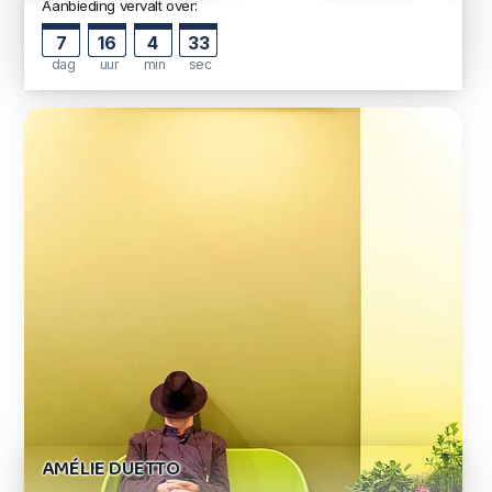
Aanbieding vervalt over:
7
16
4
33
dag
uur
min
sec
AMÉLIE DUETTO