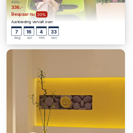
420,-
,-
336
Bespaar nu
20%
Aanbieding vervalt over:
7
16
4
33
dag
uur
min
sec