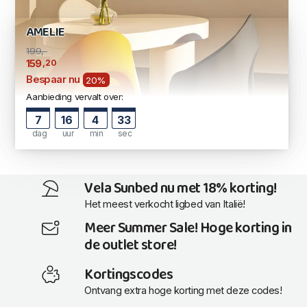
AMELIE
199,-
,20
159
Bespaar nu
20%
Aanbieding vervalt over:
7
16
4
33
dag
uur
min
sec
Vela Sunbed nu met 18% korting!
Het meest verkocht ligbed van Italië!
Meer Summer Sale! Hoge korting in
de outlet store!
Kortingscodes
Ontvang extra hoge korting met deze codes!