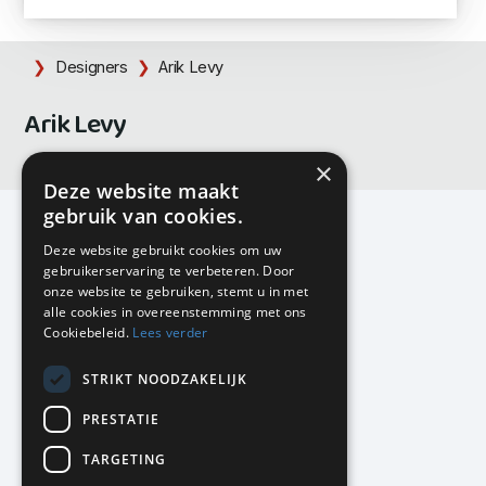
Designers
Arik Levy
Arik Levy
×
Deze website maakt
gebruik van cookies.
Deze website gebruikt cookies om uw
gebruikerservaring te verbeteren. Door
KMP Kantoormeubilair
onze website te gebruiken, stemt u in met
Airport Business Park
alle cookies in overeenstemming met ons
Frankfurtstraat 29-31
Cookiebeleid.
Lees verder
1175 RH Lijnden
STRIKT NOODZAKELIJK
020-617 01 26
info@kmpkantoormeubilair.nl
PRESTATIE
Facebook
TARGETING
Instagram