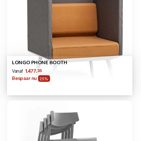
LONGO PHONE BOOTH
,35
1.477
Vanaf
Bespaar nu
25%