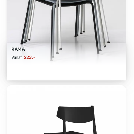
RAMA
,-
223
Vanaf