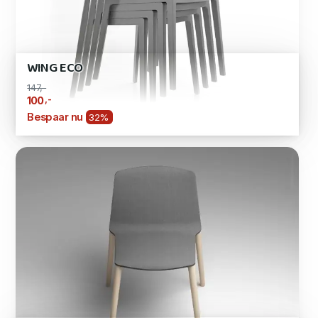
WING ECO
147,-
,-
100
Bespaar nu
32%