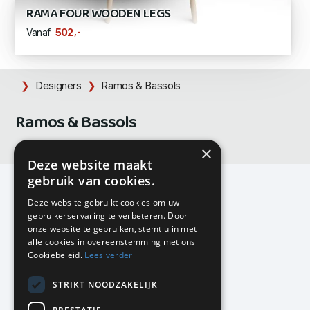
RAMA FOUR WOODEN LEGS
,-
502
Vanaf
Designers
Ramos & Bassols
Ramos & Bassols
×
Deze website maakt
gebruik van cookies.
Deze website gebruikt cookies om uw
gebruikerservaring te verbeteren. Door
KMP Kantoormeubilair
onze website te gebruiken, stemt u in met
Airport Business Park
alle cookies in overeenstemming met ons
Frankfurtstraat 29-31
Cookiebeleid.
Lees verder
1175 RH Lijnden
STRIKT NOODZAKELIJK
020-617 01 26
info@kmpkantoormeubilair.nl