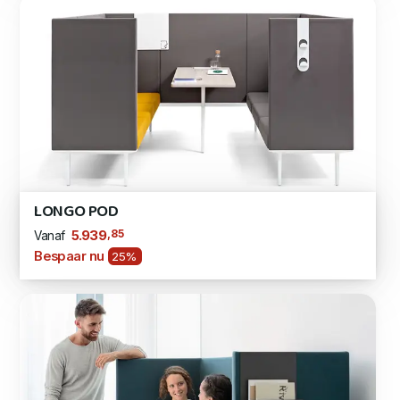
LONGO POD
,85
5.939
Vanaf
Bespaar nu
25%