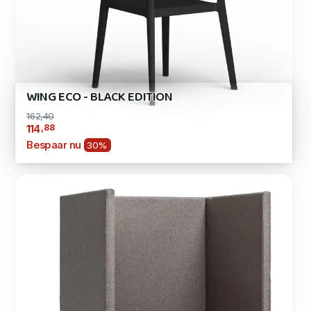
WING ECO - BLACK EDITION
162,40
,88
114
Bespaar nu
30%