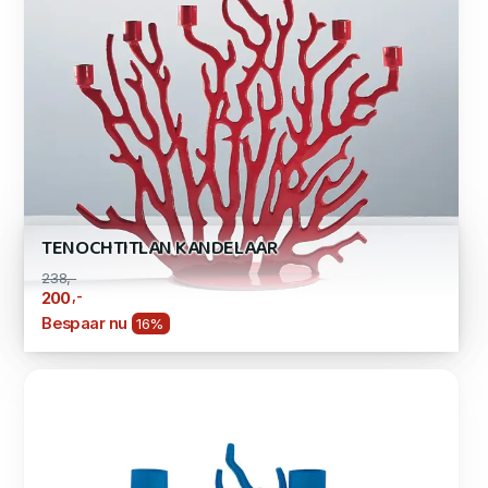
TENOCHTITLAN KANDELAAR
238,-
,-
200
Bespaar nu
16%