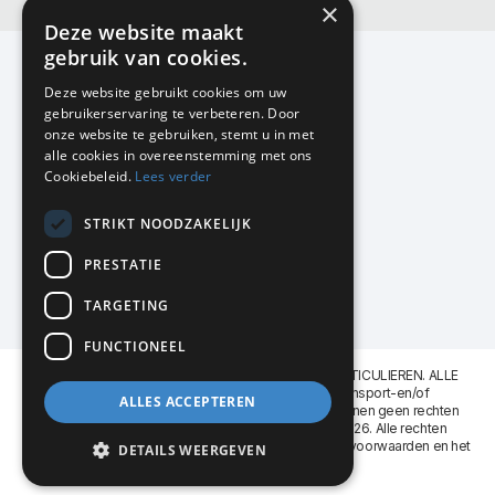
×
Deze website maakt
gebruik van cookies.
Deze website gebruikt cookies om uw
gebruikerservaring te verbeteren. Door
KMP Kantoormeubilair
onze website te gebruiken, stemt u in met
Airport Business Park
alle cookies in overeenstemming met ons
Frankfurtstraat 29-31
Cookiebeleid.
Lees verder
1175 RH Lijnden
STRIKT NOODZAKELIJK
020-617 01 26
info@kmpkantoormeubilair.nl
PRESTATIE
Facebook
TARGETING
Instagram
FUNCTIONEEL
KMP Kantoormeubilair levert aan BEDRIJVEN en PARTICULIEREN. ALLE
GENOEMDE PRIJZEN ZIJN EXCL. 21% B.T.W. Transport-en/of
ALLES ACCEPTEREN
Montagekosten op aanvraag. Aan deze website kunnen geen rechten
worden ontleend. KMP Kantoormeubilair VOF © 2026. Alle rechten
voorbehouden. Lees voor gebruik graag de
leveringsvoorwaarden
en het
DETAILS WEERGEVEN
privacy reglement
.