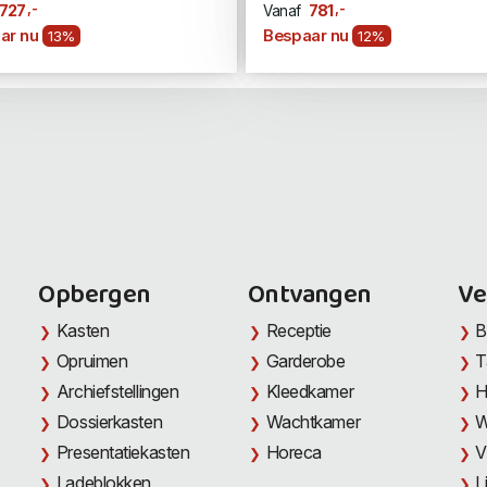
,-
,-
727
781
Vanaf
ar nu
Bespaar nu
13%
12%
Opbergen
Ontvangen
Ve
Kasten
Receptie
B
Opruimen
Garderobe
T
Archiefstellingen
Kleedkamer
H
Dossierkasten
Wachtkamer
W
Presentatiekasten
Horeca
V
Ladeblokken
L