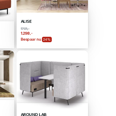
ALISE
1701,-
,-
1.298
Bespaar nu
24%
AROUND LAB