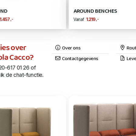
UND
AROUND BENCHES
,-
,-
1.457
1.219
Vanaf
ies over
Over ons
Rout
ola Cacco?
Contactgegevens
Leve
20-617 01 26 of
ik de chat-functie.