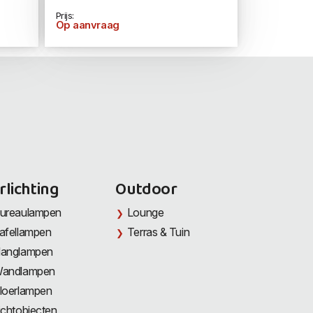
Prijs:
Op aanvraag
rlichting
Outdoor
ureaulampen
Lounge
afellampen
Terras & Tuin
anglampen
andlampen
loerlampen
ichtobjecten