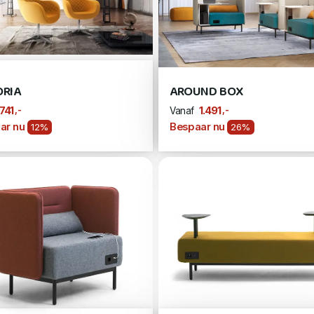
ORIA
AROUND BOX
,-
,-
741
1.491
Vanaf
ar nu
Bespaar nu
12%
26%