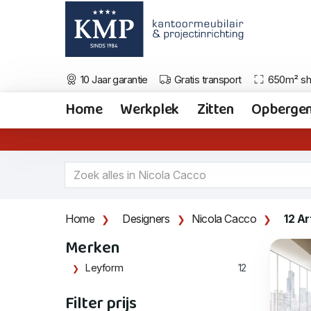
10 Jaar garantie
Gratis transport
650m² s
Home
Werkplek
Zitten
Opberge
Home
Designers
Nicola Cacco
12 Ar
Merken
Leyform
12
Filter prijs