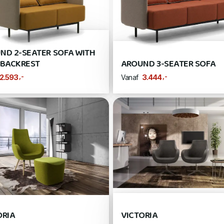
ND 2-SEATER SOFA WITH
 BACKREST
AROUND 3-SEATER SOFA
,-
,-
2.593
3.444
Vanaf
ORIA
VICTORIA