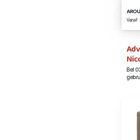
ARO
Vanaf
Adv
Nic
Bel 0
gebru