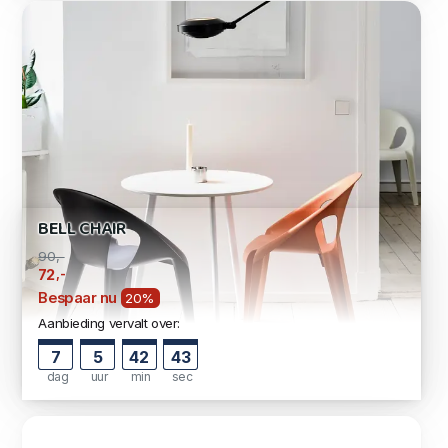
BELL CHAIR
90,-
,-
72
Bespaar nu
20%
Aanbieding vervalt over:
7
5
42
42
dag
uur
min
sec