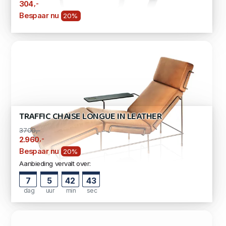
,-
304
Bespaar nu
20%
TRAFFIC CHAISE LONGUE IN LEATHER
3700,-
,-
2.960
Bespaar nu
20%
Aanbieding vervalt over:
7
5
42
42
dag
uur
min
sec