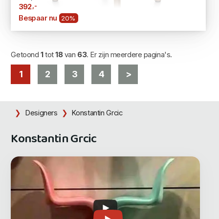
,-
392
Bespaar nu
20%
Getoond
1
tot
18
van
63
. Er zijn meerdere pagina's.
1
2
3
4
>
Designers
Konstantin Grcic
Konstantin Grcic