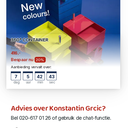
360° CONTAINER
520,-
,-
416
Bespaar nu
20%
Aanbieding vervalt over:
7
5
42
42
dag
uur
min
sec
Advies over Konstantin Grcic?
Bel 020-617 01 26 of gebruik de chat-functie.