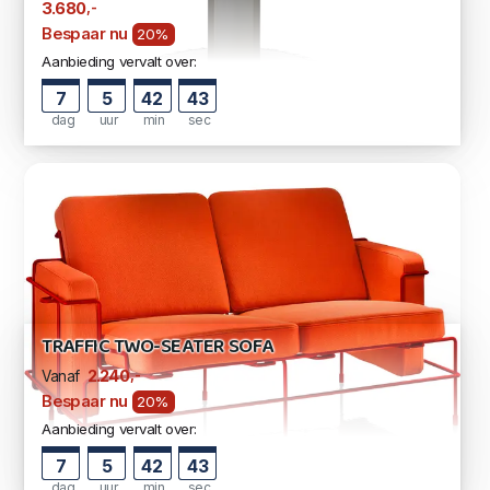
,-
3.680
Bespaar nu
20%
Aanbieding vervalt over:
7
5
42
42
dag
uur
min
sec
TRAFFIC TWO-SEATER SOFA
,-
2.240
Vanaf
Bespaar nu
20%
Aanbieding vervalt over:
7
5
42
42
dag
uur
min
sec