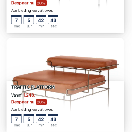
Bespaar nu
20%
Aanbieding vervalt over:
7
5
42
42
dag
uur
min
sec
TRAFFIC PLATFORM
,-
1.248
Vanaf
Bespaar nu
20%
Aanbieding vervalt over:
7
5
42
42
dag
uur
min
sec