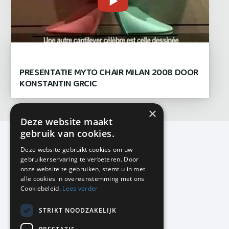
PRESENTATIE MYTO CHAIR MILAN 2008 DOOR
KONSTANTIN GRCIC
×
Deze website maakt
gebruik van cookies.
Deze website gebruikt cookies om uw
gebruikerservaring te verbeteren. Door
KMP Kantoormeubilair
onze website te gebruiken, stemt u in met
Airport Business Park
alle cookies in overeenstemming met ons
Frankfurtstraat 29-31
Cookiebeleid.
Lees verder
1175 RH Lijnden
STRIKT NOODZAKELIJK
020-617 01 26
info@kmpkantoormeubilair.nl