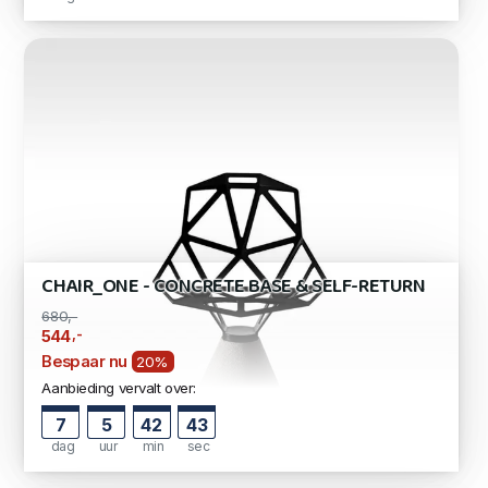
CHAIR_ONE - CONCRETE BASE & SELF-RETURN
680,-
,-
544
Bespaar nu
20%
Aanbieding vervalt over:
7
5
42
42
dag
uur
min
sec