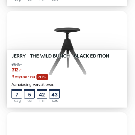
JERRY - THE WILD BUNCH - BLACK EDITION
390,-
,-
312
Bespaar nu
20%
Aanbieding vervalt over:
7
5
42
42
dag
uur
min
sec