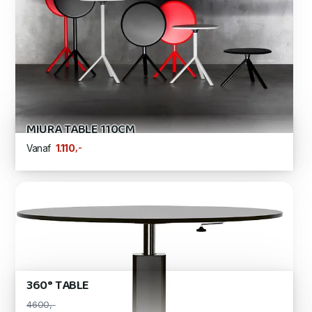
MIURA TABLE 110CM
,-
1.110
Vanaf
360° TABLE
4600,-