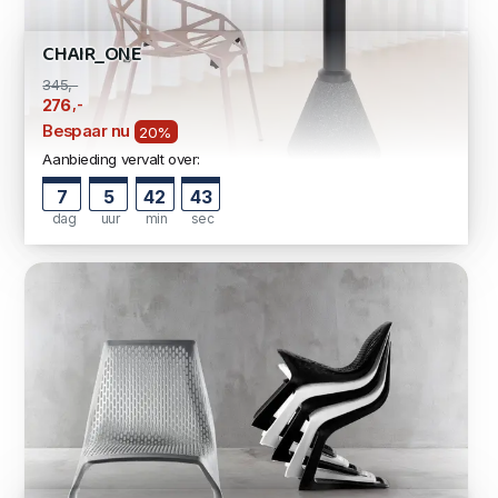
CHAIR_ONE
345,-
,-
276
Bespaar nu
20%
Aanbieding vervalt over:
7
5
42
42
dag
uur
min
sec