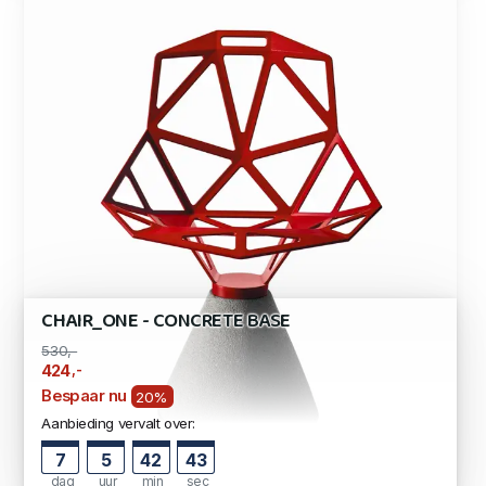
CHAIR_ONE - CONCRETE BASE
530,-
,-
424
Bespaar nu
20%
Aanbieding vervalt over:
7
5
42
42
dag
uur
min
sec