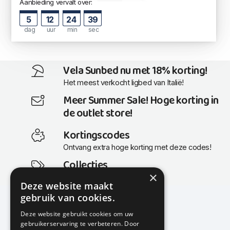
Aanbieding vervalt over:
5
12
24
38
dag
uur
min
sec
Vela Sunbed nu met 18% korting!
Het meest verkocht ligbed van Italië!
Meer Summer Sale! Hoge korting in
de outlet store!
Kortingscodes
Ontvang extra hoge korting met deze codes!
Collecties
×
Actuele en populaire collecties
Deze website maakt
gebruik van cookies.
Deze website gebruikt cookies om uw
gebruikerservaring te verbeteren. Door