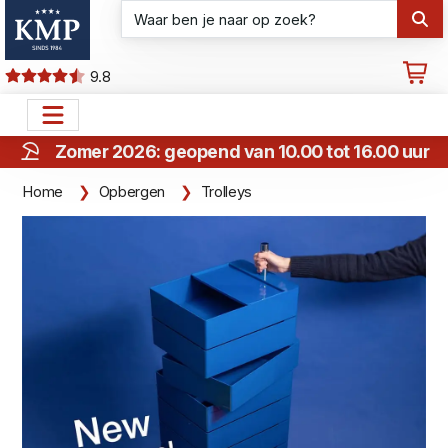
9.8
Zomer 2026: geopend van 10.00 tot 16.00 uur
Home
Opbergen
Trolleys