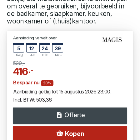
om overal te gebruiken, bijvoorbeeld in
de badkamer, slaapkamer, keuken,
woonkamer of (thuis)kantoor.
Aanbieding vervalt over:
5
12
24
38
dag
uur
min
sec
520,-
416
,-
Bespaar nu
20%
Aanbieding geldig tot 15 augustus 2026 23:00.
Incl. BTW: 503,36
Offerte
Kopen