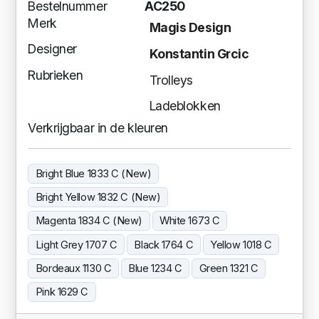
Bestelnummer
AC250
Merk
Magis Design
Designer
Konstantin Grcic
Rubrieken
Trolleys
Ladeblokken
Verkrijgbaar in de kleuren
Bright Blue 1833 C (New)
Bright Yellow 1832 C (New)
Magenta 1834 C (New)
White 1673 C
Light Grey 1707 C
Black 1764 C
Yellow 1018 C
Bordeaux 1130 C
Blue 1234 C
Green 1321 C
Pink 1629 C