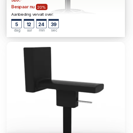
520
Bespaar nu
20%
Aanbieding vervalt over:
5
12
24
38
dag
uur
min
sec