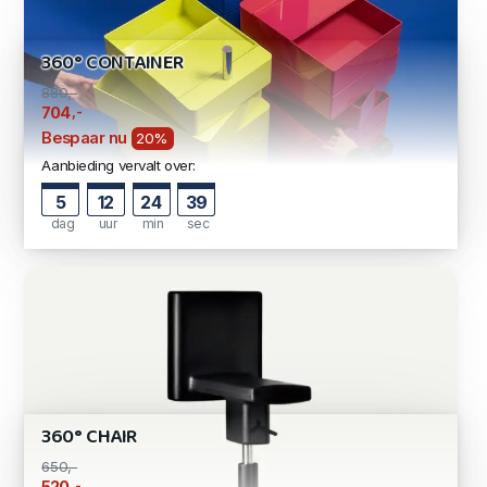
360° CONTAINER
880,-
,-
704
Bespaar nu
20%
Aanbieding vervalt over:
5
12
24
38
dag
uur
min
sec
360° CHAIR
650,-
,-