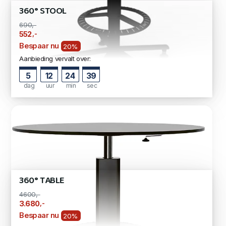
360° STOOL
690,-
,-
552
Bespaar nu
20%
Aanbieding vervalt over:
5
12
24
38
dag
uur
min
sec
360° TABLE
4600,-
,-
3.680
Bespaar nu
20%