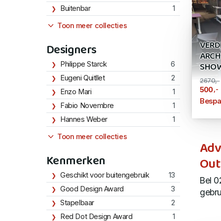
Buitenbar
1
Toon meer collecties
VERD
Designers
ARCH
Philippe Starck
6
SHOW
Eugeni Quitllet
2
2670,-
,-
500
Enzo Mari
1
Bespa
Fabio Novembre
1
Hannes Weber
1
Toon meer collecties
Adv
Kenmerken
Out
Geschikt voor buitengebruik
13
Bel 0
Good Design Award
3
gebru
Stapelbaar
2
Red Dot Design Award
1