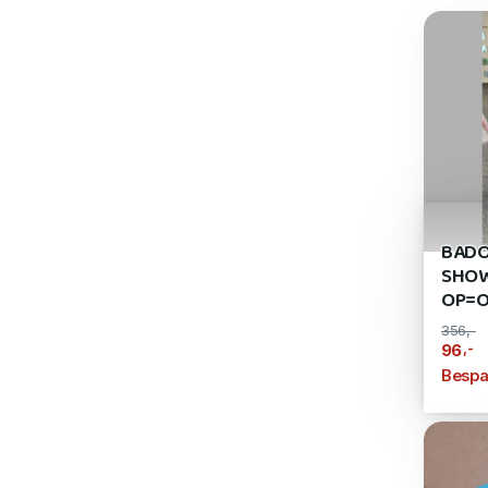
BADO
SHOW
OP=O
356,-
,-
96
Bespa