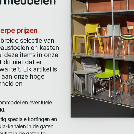
ormeubelen
erpe prijzen
ebreide selectie van
eaustoelen en kasten
l deze items in onze
dit niet dat er
teit. Elk artikel is
t aan onze hoge
mheid en
roommodel en eventuele
ld.
tig speciale kortingen en
ia-kanalen in de gaten
utlet in de gaten te