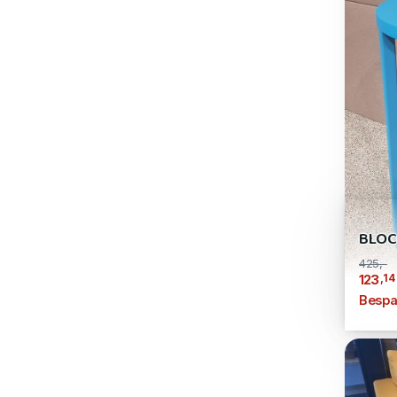
BLOC
425,-
,14
123
Bespa