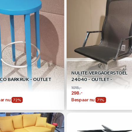
NULITE VERGADERSTOEL
CO BARKRUK - OUTLET
24040 - OUTLET -
1015,-
,-
298
ar nu
Bespaar nu
72%
71%