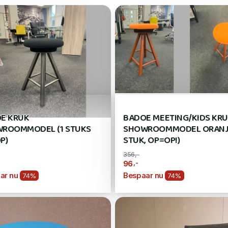
E KRUK
BADOE MEETING/KIDS KR
ROOMMODEL (1 STUKS
SHOWROOMMODEL ORANJE
P)
STUK, OP=OP!)
356,-
,-
96
ar nu
Bespaar nu
74%
74%