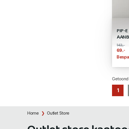
PIP-E
AANB
143,-
,-
69
Bespa
Getoon
1
Home
Outlet Store