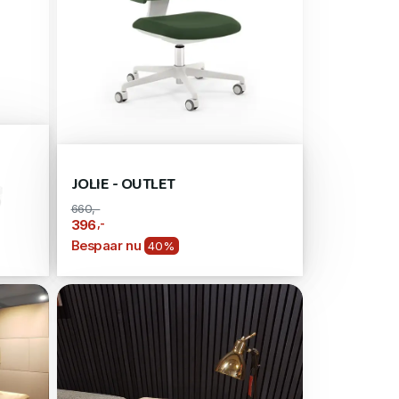
JOLIE - OUTLET
660,-
,-
396
Bespaar nu
40%