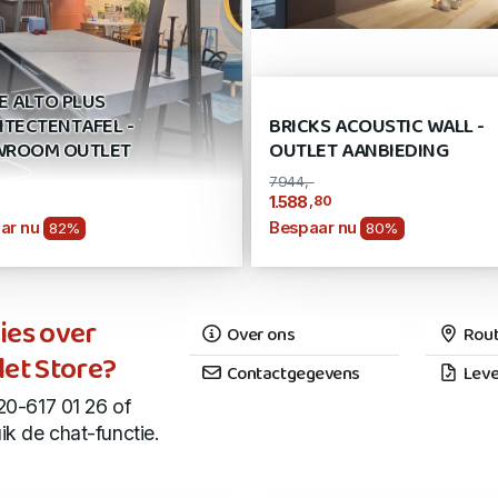
E ALTO PLUS
ITECTENTAFEL -
BRICKS ACOUSTIC WALL -
ROOM OUTLET
OUTLET AANBIEDING
7944,-
,80
1.588
ar nu
Bespaar nu
82%
80%
ies over
Over ons
Rout
let Store?
Contactgegevens
Leve
20-617 01 26 of
ik de chat-functie.