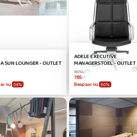
ADELE EXECUTIVE
CA SUN LOUNGER - OUTLET
MANAGERSTOEL - OUTLET
1570,-
,-
785
ar nu
Bespaar nu
24%
50%