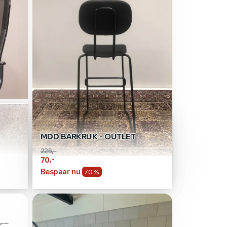
MDD BARKRUK - OUTLET
226,-
,-
70
Bespaar nu
70%