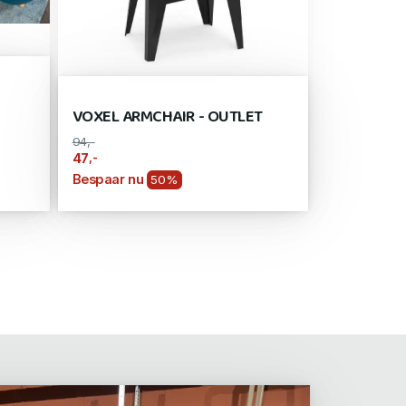
VOXEL ARMCHAIR - OUTLET
94,-
,-
47
Bespaar nu
50%