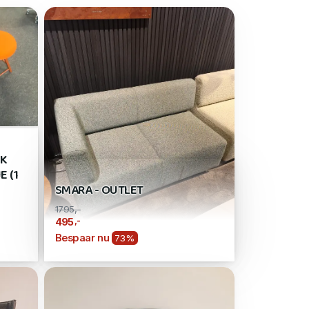
UK
 (1
SMARA - OUTLET
1795,-
,-
495
Bespaar nu
73%