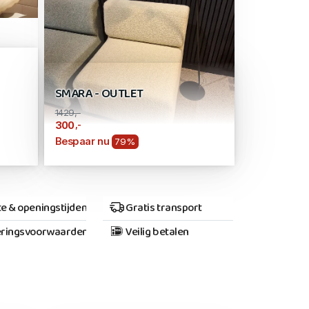
SMARA - OUTLET
1429,-
,-
300
Bespaar nu
79%
e & openingstijden
Gratis transport
ringsvoorwaarden
Veilig betalen