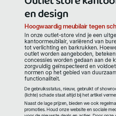
Outlet store kanto
en design
Hoogwaardig meubilair tegen sch
In onze outlet-store vind je een uitg
kantoormeubilair, variërend van bur
tot verlichting en barkrukken. Hoewe
outlet worden aangeboden, betekent 
concessies worden gedaan aan de kwali
zorgvuldig geïnspecteerd en voldoe
normen op het gebied van duurzaa
functionaliteit.
De gebruiksstatus, nieuw, gebruikt of show
(lichte) schade staat altijd bij het artikel verme
Naast de lage prijzen, bieden we ook regelma
promoties. Houd onze website en sociale med
voor de nieuwste deals en acties. Door onze o