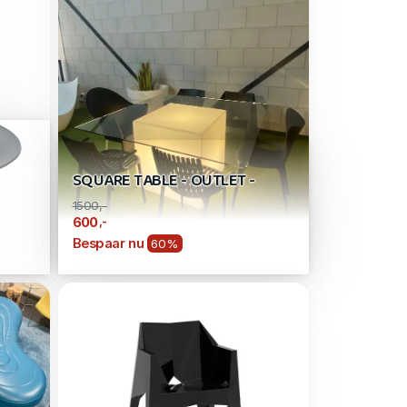
SQUARE TABLE - OUTLET -
1500,-
,-
600
Bespaar nu
60%