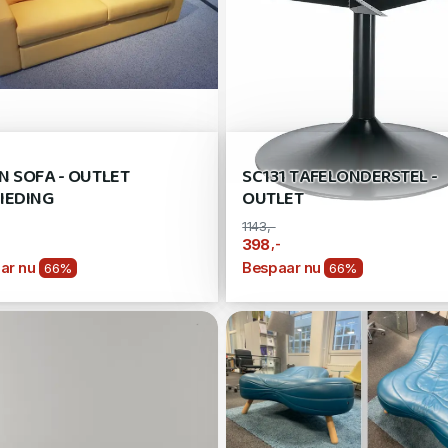
N SOFA - OUTLET
SC131 TAFELONDERSTEL -
IEDING
OUTLET
1143,-
,-
398
ar nu
Bespaar nu
66%
66%