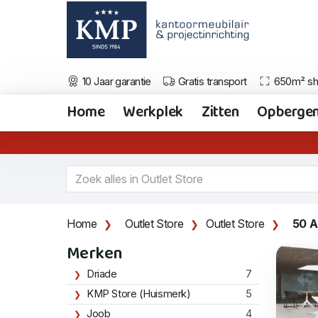
10 Jaar garantie
Gratis transport
650m² s
Home
Werkplek
Zitten
Opberge
Home
Outlet Store
Outlet Store
50 A
Merken
Driade
7
KMP Store (Huismerk)
5
Joob
4