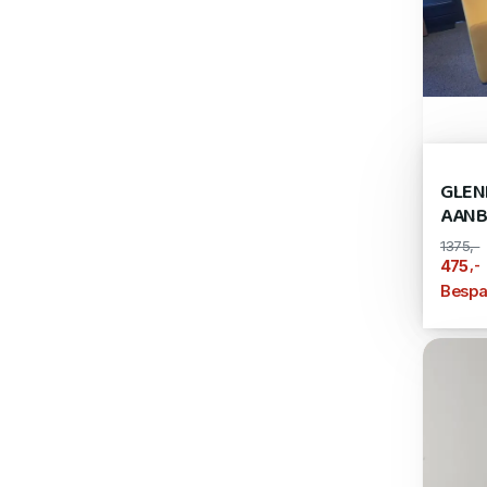
GLEN
AANB
1375,-
,-
475
Bespa