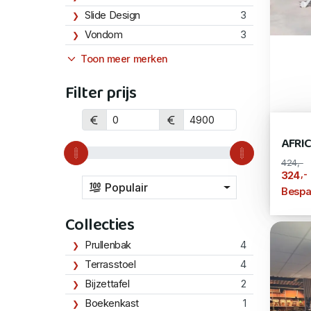
Slide Design
3
Vondom
3
Toon meer merken
Filter prijs
AFRI
424,-
,-
324
Populair
Bespa
Collecties
Prullenbak
4
Terrasstoel
4
Bijzettafel
2
Boekenkast
1