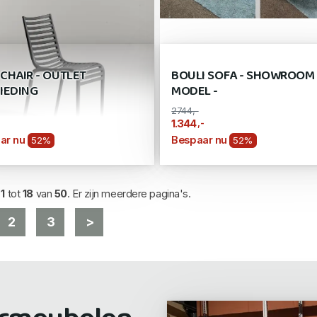
 CHAIR - OUTLET
BOULI SOFA - SHOWROOM
IEDING
MODEL -
2744,-
,-
1.344
ar nu
Bespaar nu
52%
52%
d
1
tot
18
van
50
. Er zijn meerdere pagina's.
2
3
>