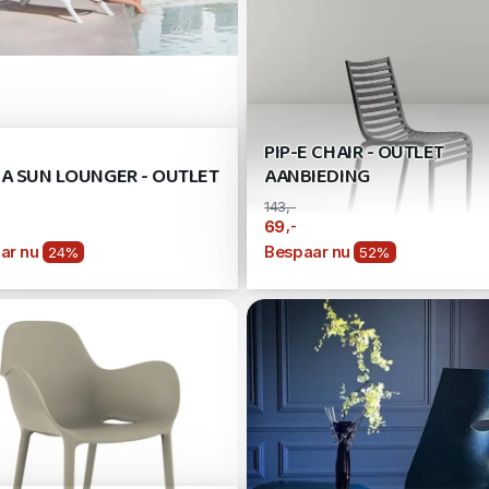
PIP-E CHAIR - OUTLET
CA SUN LOUNGER - OUTLET
AANBIEDING
143,-
,-
69
ar nu
Bespaar nu
24%
52%