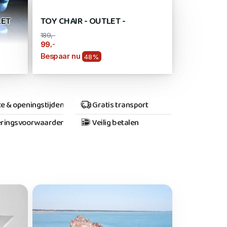
LET
TOY CHAIR - OUTLET -
189,-
,-
99
Bespaar nu
48%
e & openingstijden
Gratis transport
ringsvoorwaarden
Veilig betalen