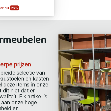
9
ar nu
26%
ormeubelen
erpe prijzen
ebreide selectie van
eaustoelen en kasten
l deze items in onze
dit niet dat er
teit. Elk artikel is
t aan onze hoge
mheid en