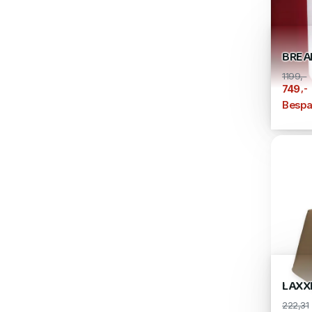
BREA
1199,-
,-
749
Bespa
LAXX
222,31