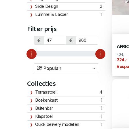
Slide Design
2
Lümmel & Laxxer
1
Filter prijs
AFRI
424,-
,-
324
Bespa
Populair
Collecties
Terrasstoel
4
Boekenkast
1
Buitenbar
1
Klapstoel
1
Quick delivery modellen
1