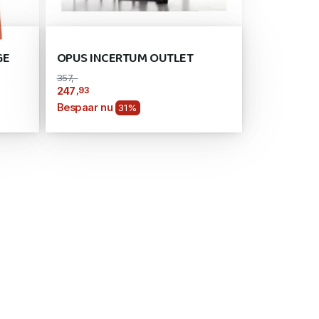
GE
OPUS INCERTUM OUTLET
357,-
,93
247
Bespaar nu
31%