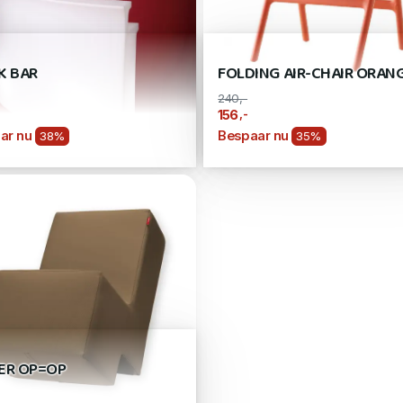
K BAR
FOLDING AIR-CHAIR ORAN
240,-
,-
156
ar nu
Bespaar nu
38%
35%
ER OP=OP