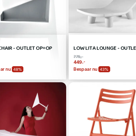
CHAIR - OUTLET OP=OP
LOW LITA LOUNGE - OUTL
775,-
,-
449
ar nu
Bespaar nu
48%
43%