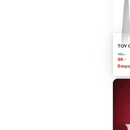
TOY 
189,-
,-
99
Bespa