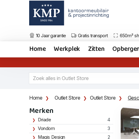
10 Jaar garantie
Gratis transport
650m² s
Home
Werkplek
Zitten
Opberge
Home
Outlet Store
Outlet Store
Gesch
Merken
Driade
4
Vondom
3
Magis Design
2