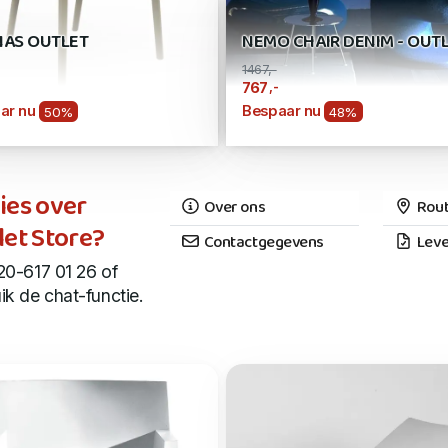
NAS OUTLET
NEMO CHAIR DENIM - OUT
1467,-
,-
767
ar nu
Bespaar nu
50%
48%
ies over
Over ons
Rout
let Store?
Contactgegevens
Leve
20-617 01 26 of
ik de chat-functie.