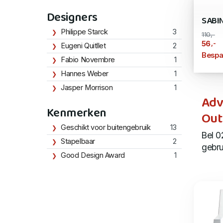
Designers
SABI
Philippe Starck
3
110,-
,-
56
Eugeni Quitllet
2
Bespa
Fabio Novembre
1
Hannes Weber
1
Jasper Morrison
1
Adv
Kenmerken
Out
Geschikt voor buitengebruik
13
Bel 0
Stapelbaar
2
gebru
Good Design Award
1