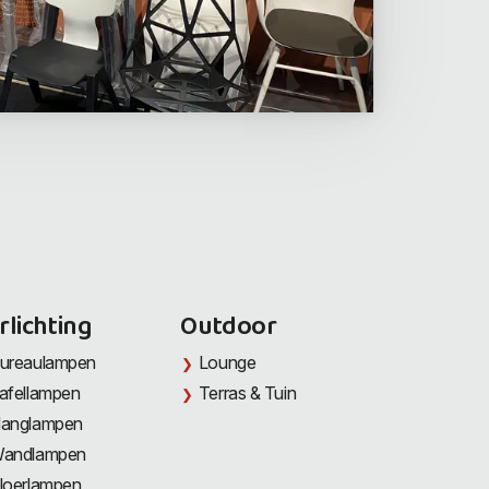
rlichting
Outdoor
ureaulampen
Lounge
afellampen
Terras & Tuin
anglampen
andlampen
loerlampen