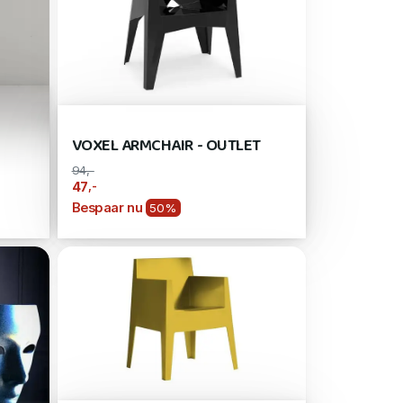
VOXEL ARMCHAIR - OUTLET
94,-
,-
47
Bespaar nu
50%