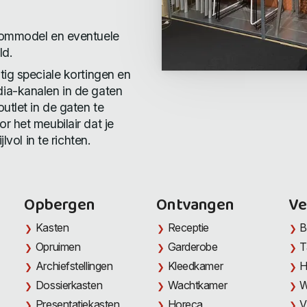
roommodel en eventuele
ld.
tig speciale kortingen en
ia-kanalen in de gaten
utlet in de gaten te
r het meubilair dat je
lvol in te richten.
Opbergen
Ontvangen
Ve
Kasten
Receptie
B
Opruimen
Garderobe
T
Archiefstellingen
Kleedkamer
H
Dossierkasten
Wachtkamer
W
Presentatiekasten
Horeca
V