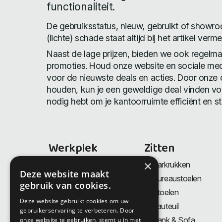
functionaliteit.
De gebruiksstatus, nieuw, gebruikt of show
(lichte) schade staat altijd bij het artikel verme
Naast de lage prijzen, bieden we ook regelma
promoties. Houd onze website en sociale med
voor de nieuwste deals en acties. Door onze o
houden, kun je een geweldige deal vinden voo
nodig hebt om je kantoorruimte efficiënt en stij
Werkplek
Zitten
×
Bureaus
Barkrukken
Deze website maakt
Thuiswerkplek
Bureaustoelen
gebruik van cookies.
Zit-Sta bureaus
Stoelen
Deze website gebruikt cookies om uw
Directiemeubilair
Fauteuil
gebruikerservaring te verbeteren. Door
Akoestiek & Privacy
Bank & Sofa
onze website te gebruiken, stemt u in met