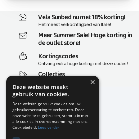
Vela Sunbed nu met 18% korting!
Het meest verkocht ligbed van Italië!
Meer Summer Sale! Hoge korting in
de outlet store!
Kortingscodes
Ontvang extra hoge korting met deze codes!
Collecties
×
Actuele en populaire collecties
Deze website maakt
gebruik van cookies.
Deze website gebruikt cookies om uw
gebruikerservaring te verbeteren. Door
KMP Kantoormeubilair
onze website te gebruiken, stemt u in met
Airport Business Park
alle cookies in overeenstemming met ons
Frankfurtstraat 29-31
Cookiebeleid.
Lees verder
1175 RH Lijnden