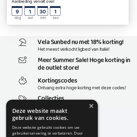
Aanbieding vervalt over:
9
1
30
0
dag
uur
min
sec
Vela Sunbed nu met 18% korting!
Het meest verkocht ligbed van Italië!
Meer Summer Sale! Hoge korting in
de outlet store!
Kortingscodes
Ontvang extra hoge korting met deze codes!
Collecties
×
Actuele en populaire collecties
Deze website maakt
gebruik van cookies.
Deze website gebruikt cookies om uw
gebruikerservaring te verbeteren. Door