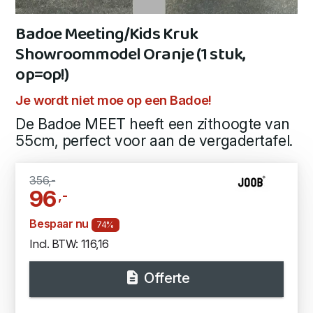
Badoe Meeting/Kids Kruk
Showroommodel Oranje (1 stuk,
op=op!)
Je wordt niet moe op een Badoe!
De Badoe MEET heeft een zithoogte van
55cm, perfect voor aan de vergadertafel.
356,-
96
,-
Bespaar nu
74%
Incl. BTW: 116,16
Offerte