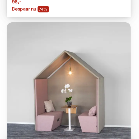
,-
96
Bespaar nu
74%