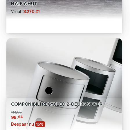
HALF A HUT
,21
3.270
Vanaf
COMPONIBILI RECYCLED 2-DEURS SILVER
114,05
,94
96
Bespaar nu
15%