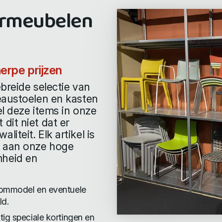
ormeubelen
erpe prijzen
ebreide selectie van
eaustoelen en kasten
l deze items in onze
dit niet dat er
teit. Elk artikel is
t aan onze hoge
mheid en
roommodel en eventuele
ld.
tig speciale kortingen en