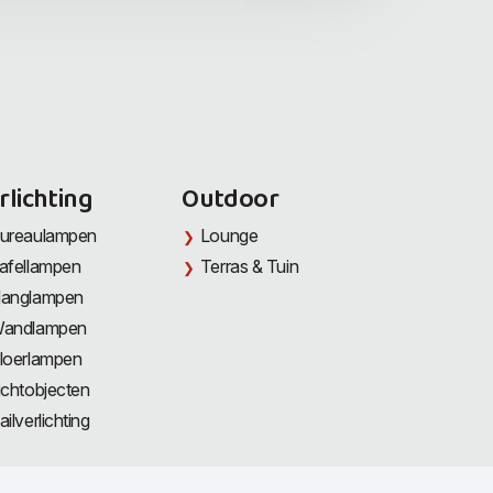
rlichting
Outdoor
ureaulampen
Lounge
afellampen
Terras & Tuin
anglampen
andlampen
loerlampen
ichtobjecten
ailverlichting