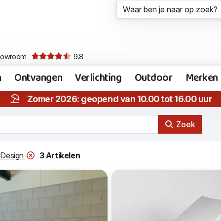
howroom
9.8
n
Ontvangen
Verlichting
Outdoor
Merken
Zomer 2026: geopend van 10.00 tot 16.00 uur
Zoek
e Design
3 Artikelen