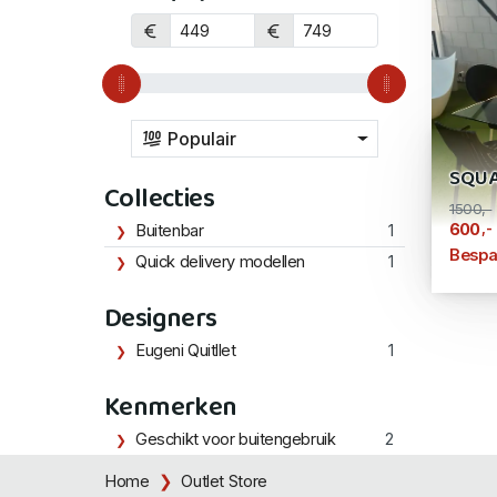
Populair
SQUA
Collecties
1500,-
,-
600
Buitenbar
1
Bespa
Quick delivery modellen
1
Designers
Eugeni Quitllet
1
Kenmerken
Geschikt voor buitengebruik
2
Home
Outlet Store