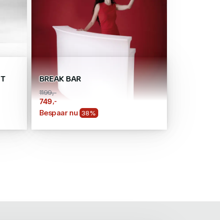
ET
BREAK BAR
1199,-
,-
749
Bespaar nu
38%