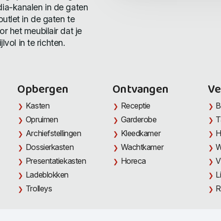
ia-kanalen in de gaten
utlet in de gaten te
r het meubilair dat je
lvol in te richten.
Opbergen
Ontvangen
Ve
Kasten
Receptie
B
Opruimen
Garderobe
T
Archiefstellingen
Kleedkamer
H
Dossierkasten
Wachtkamer
W
Presentatiekasten
Horeca
V
Ladeblokken
L
Trolleys
R