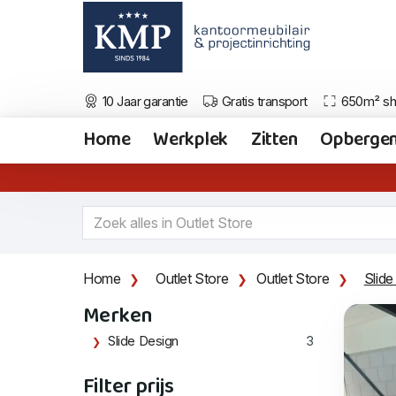
10 Jaar garantie
Gratis transport
650m² s
Home
Werkplek
Zitten
Opberge
Home
Outlet Store
Outlet Store
Slid
Merken
Slide Design
3
Filter prijs