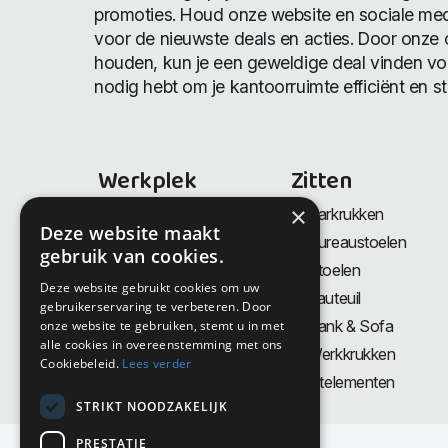
promoties. Houd onze website en sociale med
voor de nieuwste deals en acties. Door onze o
houden, kun je een geweldige deal vinden voo
nodig hebt om je kantoorruimte efficiënt en stij
Werkplek
Zitten
×
Bureaus
Barkrukken
Deze website maakt
Thuiswerkplek
Bureaustoelen
gebruik van cookies.
Zit-Sta bureaus
Stoelen
Deze website gebruikt cookies om uw
Directiemeubilair
Fauteuil
gebruikerservaring te verbeteren. Door
Akoestiek & Privacy
Bank & Sofa
onze website te gebruiken, stemt u in met
alle cookies in overeenstemming met ons
Tafels
Werkkrukken
Cookiebeleid.
Lees verder
Vergadertafels
Zitelementen
STRIKT NOODZAKELIJK
PRESTATIE