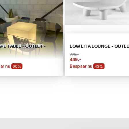
RE TABLE - OUTLET -
LOW LITA LOUNGE - OUTL
775,-
,-
449
ar nu
Bespaar nu
60%
43%