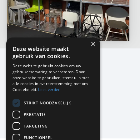
×
Deze website maakt
gebruik van cookies.
Deze website gebruikt cookies om uw
gebruikerservaring te verbeteren. Door
KMP Kantoormeubilair
onze website te gebruiken, stemt u in met
Airport Business Park
alle cookies in overeenstemming met ons
Frankfurtstraat 29-31
Cookiebeleid.
Lees verder
1175 RH Lijnden
STRIKT NOODZAKELIJK
020-617 01 26
info@kmpkantoormeubilair.nl
PRESTATIE
Facebook
TARGETING
Instagram
FUNCTIONEEL