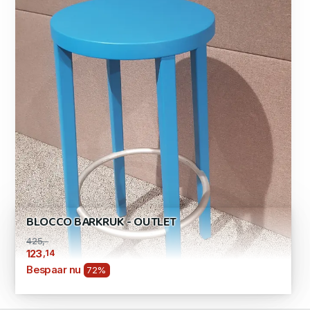
BLOCCO BARKRUK - OUTLET
425,-
,14
123
Bespaar nu
72%