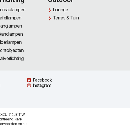
rlichting
Outdoor
ureaulampen
Lounge
afellampen
Terras & Tuin
anglampen
andlampen
loerlampen
ichtobjecten
ailverlichting
Facebook
l
Instagram
XCL. 21% B.T.W.
ontleend. KMP
oorwaarden
en het