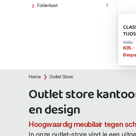
Folderkast
1
CLAS
TIJD
1035,-
,-
635
Bespa
Home
Outlet Store
Outlet store kanto
en design
Hoogwaardig meubilair tegen sch
In onze outlet-store vind je een uitg