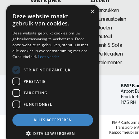
Werkplek
Zitten
×
Bureaus
Barkrukken
Deze website maakt
Thuiswerkplek
Bureaustoelen
gebruik van cookies.
Zit-Sta bureaus
Stoelen
Deze website gebruikt cookies om uw
Directiemeubilair
Fauteuil
gebruikerservaring te verbeteren. Door
Akoestiek & Privacy
Bank & Sofa
onze website te gebruiken, stemt u in met
alle cookies in overeenstemming met ons
Tafels
Werkkrukken
Cookiebeleid.
Lees verder
Vergadertafels
Zitelementen
STRIKT NOODZAKELIJK
PRESTATIE
KMP Kan
Airport B
TARGETING
Frankfurt
1175 RH 
FUNCTIONEEL
ALLES ACCEPTEREN
KMP Kantoormeu
Transport-en
Kantoormeubilair
DETAILS WEERGEVEN