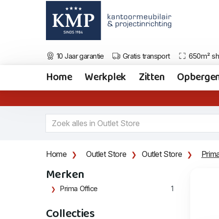
10 Jaar garantie
Gratis transport
650m² s
Home
Werkplek
Zitten
Opberge
Home
Outlet Store
Outlet Store
Prim
Merken
Prima Office
1
Collecties