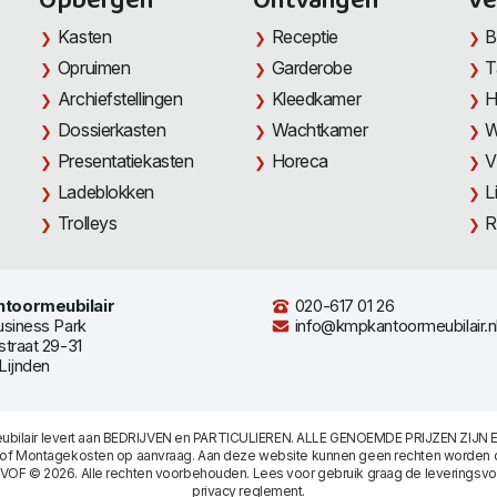
Opbergen
Ontvangen
Ve
Kasten
Receptie
B
Opruimen
Garderobe
T
Archiefstellingen
Kleedkamer
H
Dossierkasten
Wachtkamer
W
Presentatiekasten
Horeca
V
Ladeblokken
L
Trolleys
R
toormeubilair
020-617 01 26
usiness Park
info@kmpkantoormeubilair.n
straat 29-31
Lijnden
bilair levert aan BEDRIJVEN en PARTICULIEREN. ALLE GENOEMDE PRIJZEN ZIJN E
/of Montagekosten op aanvraag. Aan deze website kunnen geen rechten worden 
 VOF © 2026. Alle rechten voorbehouden. Lees voor gebruik graag de
leveringsv
privacy reglement
.