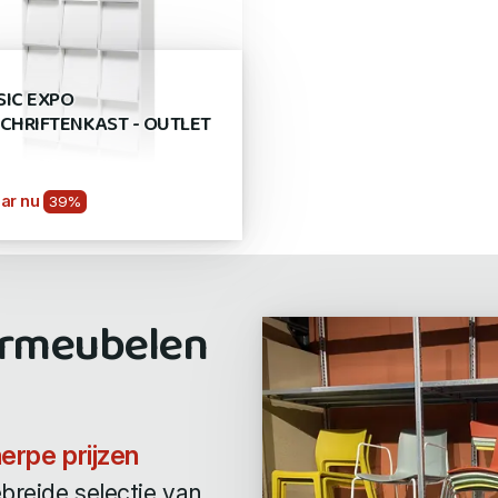
SIC EXPO
SCHRIFTENKAST - OUTLET
ar nu
39%
ormeubelen
erpe prijzen
ebreide selectie van