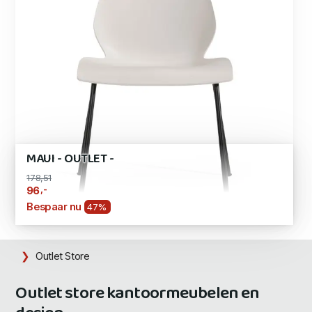
MAUI - OUTLET -
178,51
,-
96
Bespaar nu
47%
Outlet Store
Outlet store kantoormeubelen en