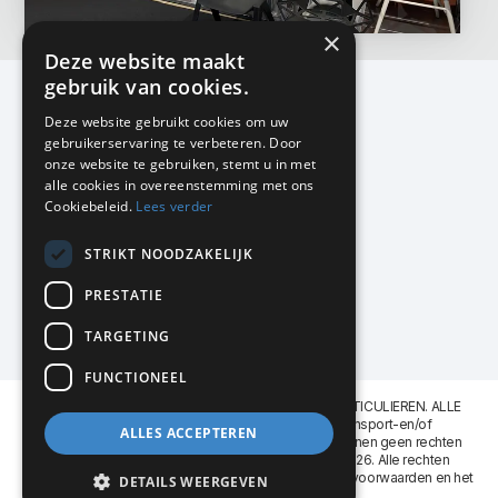
×
Deze website maakt
gebruik van cookies.
Deze website gebruikt cookies om uw
gebruikerservaring te verbeteren. Door
KMP Kantoormeubilair
onze website te gebruiken, stemt u in met
Airport Business Park
alle cookies in overeenstemming met ons
Frankfurtstraat 29-31
Cookiebeleid.
Lees verder
1175 RH Lijnden
STRIKT NOODZAKELIJK
020-617 01 26
info@kmpkantoormeubilair.nl
PRESTATIE
Facebook
TARGETING
Instagram
FUNCTIONEEL
KMP Kantoormeubilair levert aan BEDRIJVEN en PARTICULIEREN. ALLE
GENOEMDE PRIJZEN ZIJN EXCL. 21% B.T.W. Transport-en/of
ALLES ACCEPTEREN
Montagekosten op aanvraag. Aan deze website kunnen geen rechten
worden ontleend. KMP Kantoormeubilair VOF © 2026. Alle rechten
voorbehouden. Lees voor gebruik graag de
leveringsvoorwaarden
en het
DETAILS WEERGEVEN
privacy reglement
.