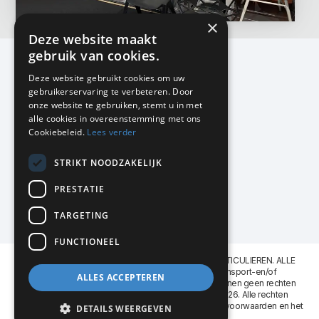
×
Deze website maakt
gebruik van cookies.
Deze website gebruikt cookies om uw
gebruikerservaring te verbeteren. Door
KMP Kantoormeubilair
onze website te gebruiken, stemt u in met
Airport Business Park
alle cookies in overeenstemming met ons
Frankfurtstraat 29-31
Cookiebeleid.
Lees verder
1175 RH Lijnden
STRIKT NOODZAKELIJK
020-617 01 26
info@kmpkantoormeubilair.nl
PRESTATIE
Facebook
TARGETING
Instagram
FUNCTIONEEL
KMP Kantoormeubilair levert aan BEDRIJVEN en PARTICULIEREN. ALLE
GENOEMDE PRIJZEN ZIJN EXCL. 21% B.T.W. Transport-en/of
ALLES ACCEPTEREN
Montagekosten op aanvraag. Aan deze website kunnen geen rechten
worden ontleend. KMP Kantoormeubilair VOF © 2026. Alle rechten
voorbehouden. Lees voor gebruik graag de
leveringsvoorwaarden
en het
DETAILS WEERGEVEN
privacy reglement
.