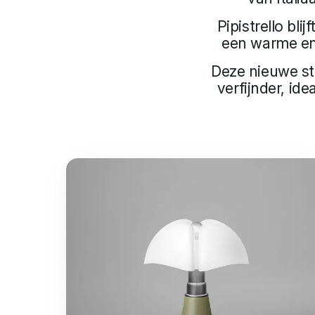
Pipistrello bl
een warme en 
Deze nieuwe sti
verfijnder, id