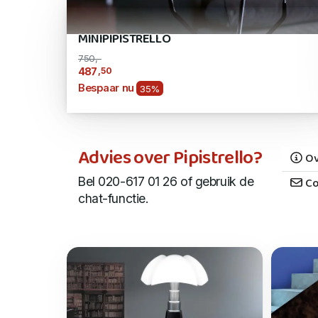
MINIPIPISTRELLO
750,-
,50
487
Bespaar nu
35%
Advies over Pipistrello?
Ov
Bel 020-617 01 26 of gebruik de
Co
chat-functie.