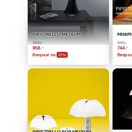
PIPISTRELLO MEDIUM
MINIP
1320,-
930,-
,-
,-
858
744
Bespaar nu
Bespaa
35%