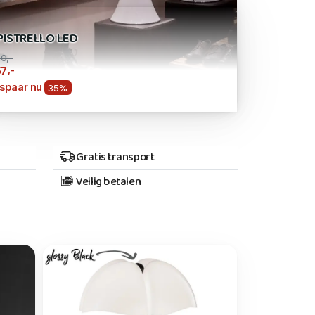
PISTRELLO LED
0,-
,-
57
spaar nu
35%
Gratis transport
Veilig betalen