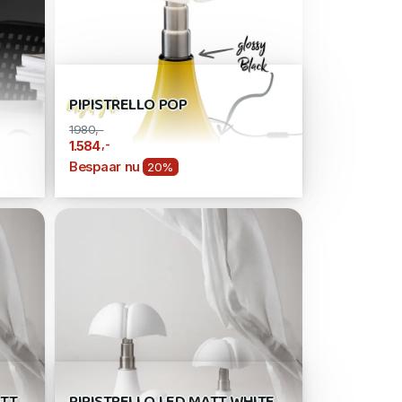
PIPISTRELLO POP
1980,-
,-
1.584
Bespaar nu
20%