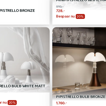
MINIPIPISTRELLO WHITE M
910,-
IPISTRELLO BRONZE
,-
728
Bespaar nu
20%
TRELLO BULB WHITE MATT
PIPISTRELLO BULB BRONZE
r nu
20%
,-
1.760