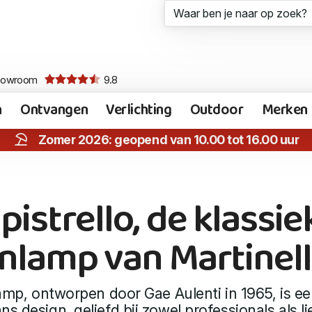
howroom
9.8
n
Ontvangen
Verlichting
Outdoor
Merken
Zomer 2026: geopend van 10.00 tot 16.00 uur
an Martinelli Luce
ipistrello, de klassie
nlamp van Martinell
lamp, ontworpen door Gae Aulenti in 1965, is ee
ans design, geliefd bij zowel professionals als l