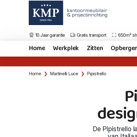
10 Jaar garantie
Gratis transport
650m² s
Home
Werkplek
Zitten
Opberge
Pipistrello, de klassieke designlamp v
Home
Martinelli Luce
Pipistrello
P
desig
De Pipistrello 
van Italia