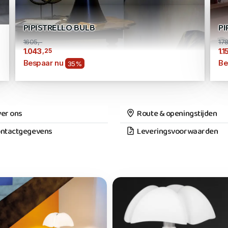
PIPISTRELLO BULB
PI
1605,-
178
,25
1.043
1.1
Bespaar nu
Be
35%
er ons
Route & openingstijden
ntactgegevens
Leveringsvoorwaarden