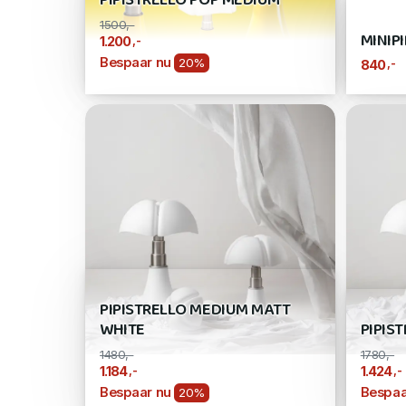
PIPISTRELLO POP MEDIUM
1500,-
MINIP
,-
1.200
Bespaar nu
20%
,-
840
PIPISTRELLO MEDIUM MATT
WHITE
PIPIS
1480,-
1780,-
,-
,-
1.184
1.424
Bespaar nu
Bespaa
20%