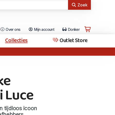
Zoek
Over ons
Mijn account
Donker
Collecties
Outlet Store
ke
i Luce
n tijdloos icoon
iefhebbers.