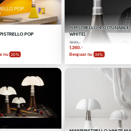
PIPISTRELLO 4.0 (TUNABLE
IPISTRELLO POP
WHITE)
1890,-
,-
1.260
r nu
Bespaar nu
20%
34%