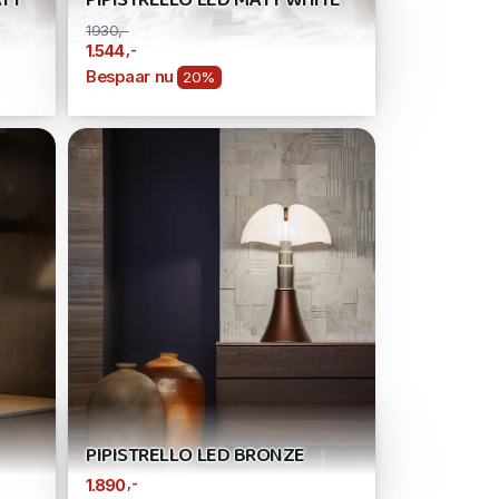
ATT
PIPISTRELLO LED MATT WHITE
1930,-
,-
1.544
Bespaar nu
20%
PIPISTRELLO LED BRONZE
,-
1.890