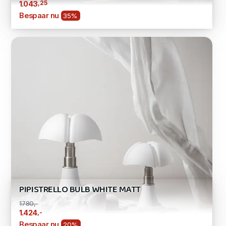
,25
1.043
Bespaar nu
35%
PIPISTRELLO BULB WHITE MATT
1780,-
,-
1.424
Bespaar nu
20%