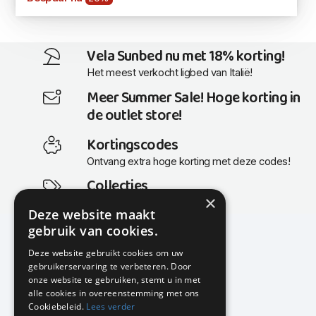
Vela Sunbed nu met 18% korting!
Het meest verkocht ligbed van Italië!
Meer Summer Sale! Hoge korting in
de outlet store!
Kortingscodes
Ontvang extra hoge korting met deze codes!
Collecties
×
Actuele en populaire collecties
Deze website maakt
gebruik van cookies.
Deze website gebruikt cookies om uw
gebruikerservaring te verbeteren. Door
KMP Kantoormeubilair
onze website te gebruiken, stemt u in met
Airport Business Park
alle cookies in overeenstemming met ons
Frankfurtstraat 29-31
Cookiebeleid.
Lees verder
1175 RH Lijnden