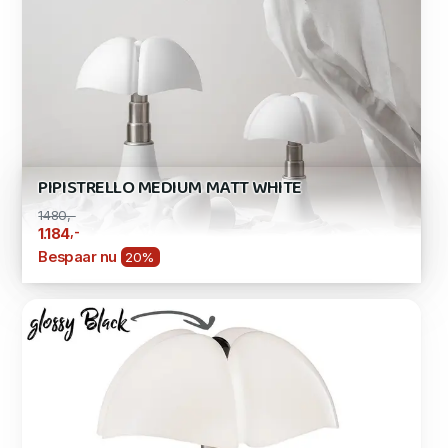
PIPISTRELLO MEDIUM MATT WHITE
1480,-
,-
1.184
Bespaar nu
20%