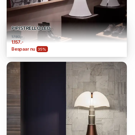
PIPISTRELLO LED
1780,-
,-
1.157
Bespaar nu
35%