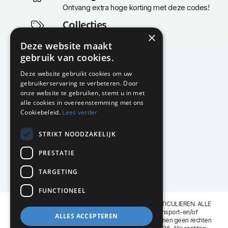
Ontvang extra hoge korting met deze codes!
Collecties
×
Actuele en populaire collecties
Deze website maakt
gebruik van cookies.
Deze website gebruikt cookies om uw
gebruikerservaring te verbeteren. Door
KMP Kantoormeubilair
onze website te gebruiken, stemt u in met
Airport Business Park
alle cookies in overeenstemming met ons
Frankfurtstraat 29-31
Cookiebeleid.
Lees verder
1175 RH Lijnden
STRIKT NOODZAKELIJK
020-617 01 26
info@kmpkantoormeubilair.nl
PRESTATIE
Facebook
TARGETING
Instagram
FUNCTIONEEL
KMP Kantoormeubilair levert aan BEDRIJVEN en PARTICULIEREN. ALLE
GENOEMDE PRIJZEN ZIJN EXCL. 21% B.T.W. Transport-en/of
ALLES ACCEPTEREN
Montagekosten op aanvraag. Aan deze website kunnen geen rechten