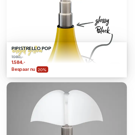
PIPISTRELLO POP
1980,-
,-
1.584
Bespaar nu
20%