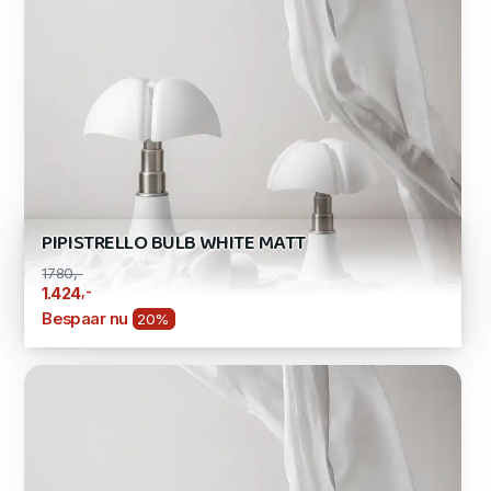
PIPISTRELLO BULB WHITE MATT
1780,-
,-
1.424
Bespaar nu
20%