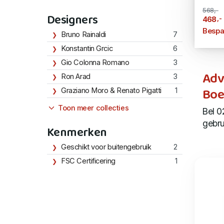
568,-
Designers
,-
468
Bespa
Bruno Rainaldi
7
Konstantin Grcic
6
Gio Colonna Romano
3
Adv
Ron Arad
3
Boe
Graziano Moro & Renato Pigatti
1
Toon meer collecties
Bel 0
gebru
Kenmerken
Geschikt voor buitengebruik
2
FSC Certificering
1