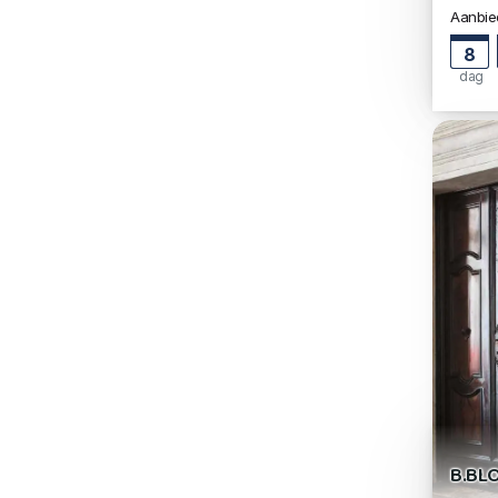
Aanbied
8
dag
B.BL