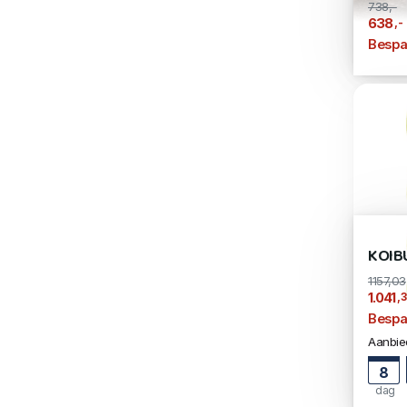
738,-
,-
638
Bespa
KOIB
1157,03
,
1.041
Bespa
Aanbied
8
dag