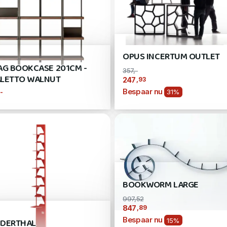
OPUS INCERTUM OUTLET
AG BOOKCASE 201CM -
357,-
LETTO WALNUT
,93
247
Bespaar nu
31%
,-
BOOKWORM LARGE
997,52
,89
847
Bespaar nu
DERTHAL
15%