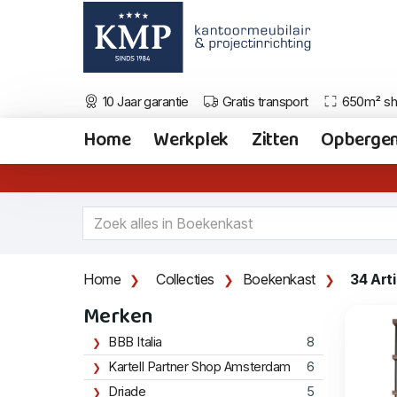
10 Jaar garantie
Gratis transport
650m² s
Home
Werkplek
Zitten
Opberge
Home
Collecties
Boekenkast
34 Art
Merken
BBB Italia
8
Kartell Partner Shop Amsterdam
6
Driade
5