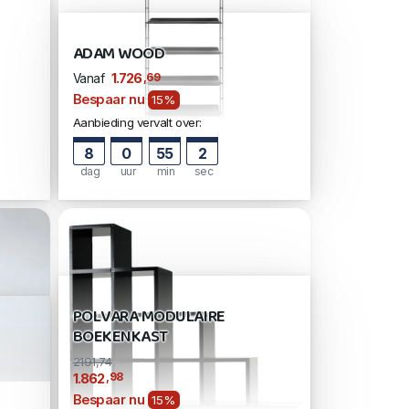
ADAM WOOD
,69
1.726
Vanaf
Bespaar nu
15%
Aanbieding vervalt over:
8
0
55
1
dag
uur
min
sec
POLVARA MODULAIRE
BOEKENKAST
2191,74
,98
1.862
Bespaar nu
15%