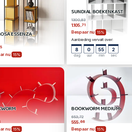
SUNDIAL BOEKENKAST
1300,83
,71
1.105
Bespaar nu
OSA ESSENZA
15%
Aanbieding vervalt over:
35
8
0
55
1
ar nu
15%
dag
uur
min
sec
KWORM
BOOKWORM MEDIUM
653,72
4
,66
555
ar nu
Bespaar nu
15%
15%