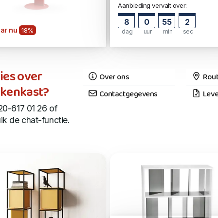
Aanbieding vervalt over:
8
0
55
1
ar nu
18%
dag
uur
min
sec
ies over
Over ons
Rout
kenkast?
Contactgegevens
Leve
20-617 01 26 of
ik de chat-functie.