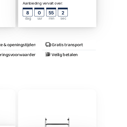
Aanbieding vervalt over:
8
0
55
1
dag
uur
min
sec
e & openingstijden
Gratis transport
ringsvoorwaarden
Veilig betalen