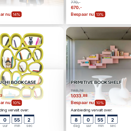
770,-
,-
670
ar nu
Bespaar nu
14%
13%
UCHI BOOKCASE
PRIMITIVE BOOKSHELF
1148,76
33
,88
1.033
ar nu
Bespaar nu
10%
10%
ing vervalt over:
Aanbieding vervalt over:
0
55
1
8
0
55
1
uur
min
sec
dag
uur
min
sec