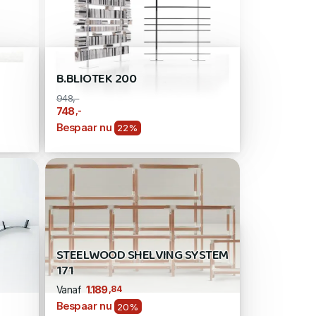
B.BLIOTEK 200
948,-
,-
748
Bespaar nu
22%
STEELWOOD SHELVING SYSTEM
171
,84
1.189
Vanaf
Bespaar nu
20%