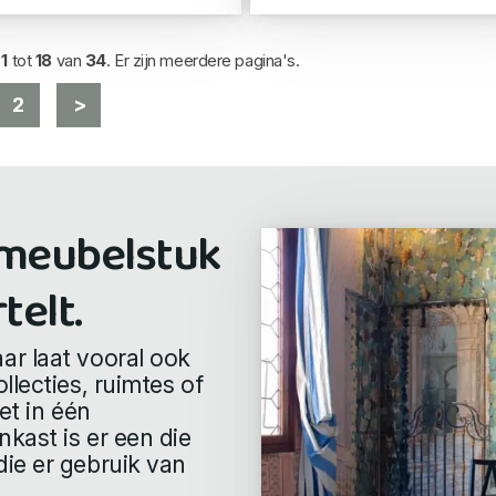
d
1
tot
18
van
34
. Er zijn meerdere pagina's.
2
>
 meubelstuk
telt.
ar laat vooral ook
llecties, ruimtes of
et in één
kast is er een die
ie er gebruik van