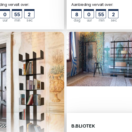
ing vervalt over:
Aanbieding vervalt over:
0
55
1
8
0
55
1
uur
min
sec
dag
uur
min
sec
OSS
B.BLIOTEK