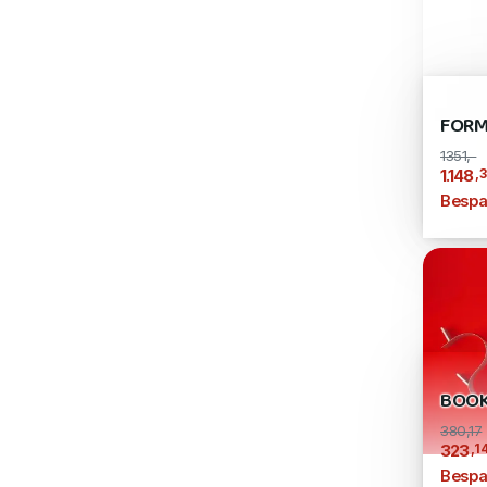
FORM
1351,-
,
1.148
Bespa
BOO
380,17
,1
323
Bespa