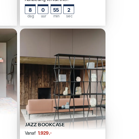
8
0
55
1
dag
uur
min
sec
JAZZ BOOKCASE
,-
1.929
Vanaf