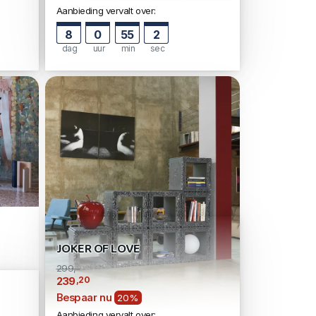
Aanbieding vervalt over:
8
0
55
1
dag
uur
min
sec
JOKER OF LOVE
299,-
,20
239
Bespaar nu
20%
Aanbieding vervalt over: