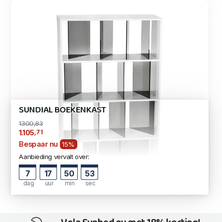
SUNDIAL BOEKENKAST
1300,83
,71
1.105
Bespaar nu
15%
Aanbieding vervalt over:
7
17
50
52
dag
uur
min
sec