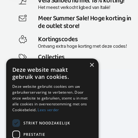
Vela Sunbed nu met 18% korting!
Het meest verkocht ligbed van Italië!
Meer Summer Sale! Hoge korting in
de outlet store!
Kortingscodes
Ontvang extra hoge korting met deze codes!
Collecties
×
Actuele en populaire collecties
Deze website maakt
gebruik van cookies.
Deze website gebruikt cookies om uw
gebruikerservaring te verbeteren. Door
KMP Kantoormeubilair
onze website te gebruiken, stemt u in met
Airport Business Park
alle cookies in overeenstemming met ons
Frankfurtstraat 29-31
Cookiebeleid.
Lees verder
1175 RH Lijnden
STRIKT NOODZAKELIJK
020-617 01 26
info@kmpkantoormeubilair.nl
PRESTATIE