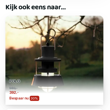
Kijk ook eens naar…
POLO
560,-
,-
392
Bespaar nu
30%