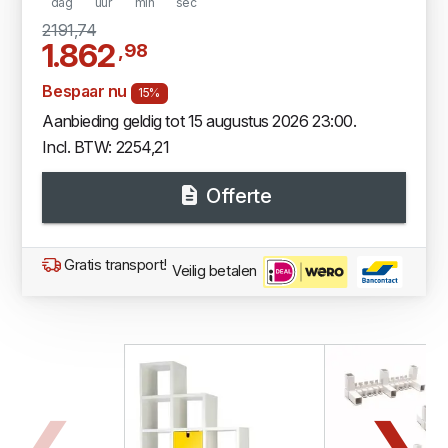
dag
uur
min
sec
2191,74
1.862
,98
Bespaar nu
15%
Aanbieding geldig tot 15 augustus 2026 23:00.
Incl. BTW: 2254,21
Offerte
Gratis transport!
Veilig betalen