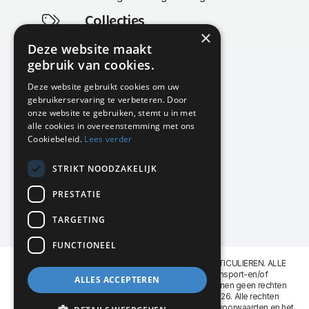
Collecties
×
Actuele en populaire collecties
Deze website maakt
gebruik van cookies.
Deze website gebruikt cookies om uw
gebruikerservaring te verbeteren. Door
KMP Kantoormeubilair
onze website te gebruiken, stemt u in met
Airport Business Park
alle cookies in overeenstemming met ons
Frankfurtstraat 29-31
Cookiebeleid.
Lees verder
1175 RH Lijnden
STRIKT NOODZAKELIJK
020-617 01 26
info@kmpkantoormeubilair.nl
PRESTATIE
Facebook
TARGETING
Instagram
FUNCTIONEEL
KMP Kantoormeubilair levert aan BEDRIJVEN en PARTICULIEREN. ALLE
GENOEMDE PRIJZEN ZIJN EXCL. 21% B.T.W. Transport-en/of
ALLES ACCEPTEREN
Montagekosten op aanvraag. Aan deze website kunnen geen rechten
worden ontleend. KMP Kantoormeubilair VOF © 2026. Alle rechten
voorbehouden. Lees voor gebruik graag de
leveringsvoorwaarden
en het