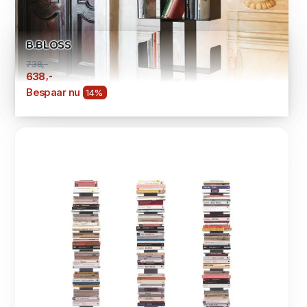
B.BLOSS
738,-
,-
638
Bespaar nu
14%