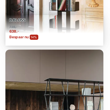
B.BLOSS
738,-
,-
638
Bespaar nu
14%