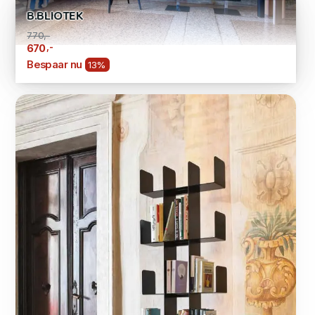
B.BLIOTEK
770,-
,-
670
Bespaar nu
13%