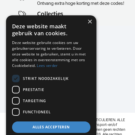
Ontvang extra hoge korting met deze codes!
Collecties
×
Actuele en populaire collecties
Deze website maakt
gebruik van cookies.
Deze website gebruikt cookies om uw
gebruikerservaring te verbeteren. Door
KMP Kantoormeubilair
onze website te gebruiken, stemt u in met
Airport Business Park
alle cookies in overeenstemming met ons
Frankfurtstraat 29-31
Cookiebeleid.
Lees verder
1175 RH Lijnden
STRIKT NOODZAKELIJK
020-617 01 26
info@kmpkantoormeubilair.nl
PRESTATIE
Facebook
TARGETING
Instagram
FUNCTIONEEL
KMP Kantoormeubilair levert aan BEDRIJVEN en PARTICULIEREN. ALLE
GENOEMDE PRIJZEN ZIJN EXCL. 21% B.T.W. Transport-en/of
ALLES ACCEPTEREN
Montagekosten op aanvraag. Aan deze website kunnen geen rechten
worden ontleend. KMP Kantoormeubilair VOF © 2026. Alle rechten