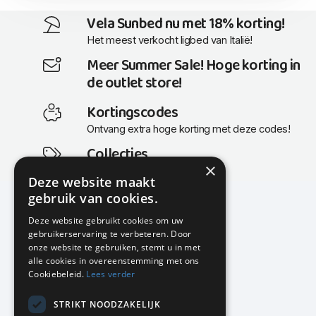
Vela Sunbed nu met 18% korting!
Het meest verkocht ligbed van Italië!
Meer Summer Sale! Hoge korting in
de outlet store!
Kortingscodes
Ontvang extra hoge korting met deze codes!
Collecties
×
Actuele en populaire collecties
Deze website maakt
gebruik van cookies.
Deze website gebruikt cookies om uw
gebruikerservaring te verbeteren. Door
KMP Kantoormeubilair
onze website te gebruiken, stemt u in met
Airport Business Park
alle cookies in overeenstemming met ons
Frankfurtstraat 29-31
Cookiebeleid.
Lees verder
1175 RH Lijnden
STRIKT NOODZAKELIJK
020-617 01 26