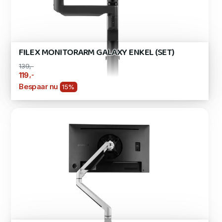
FILEX MONITORARM GALAXY ENKEL (SET)
139,-
,-
119
Bespaar nu
15%