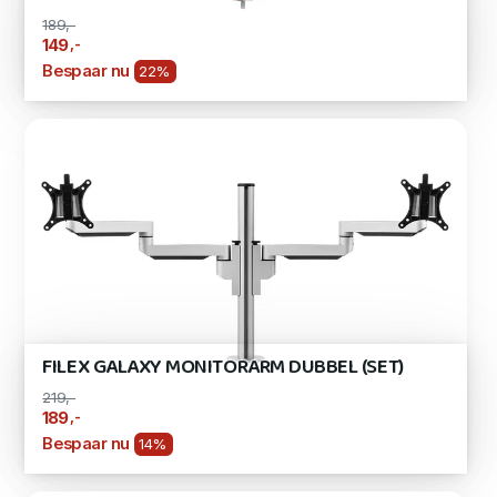
189,-
,-
149
Bespaar nu
22%
FILEX GALAXY MONITORARM DUBBEL (SET)
219,-
,-
189
Bespaar nu
14%