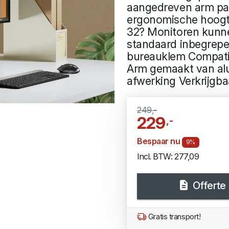
aangedreven arm pas
ergonomische hoogt
32? Monitoren kunn
standaard inbegrepe
bureauklem Compati
Arm gemaakt van alu
afwerking Verkrijgbaa
249,-
229
,-
Bespaar nu
9%
Incl. BTW: 277,09
Offerte
Gratis transport!