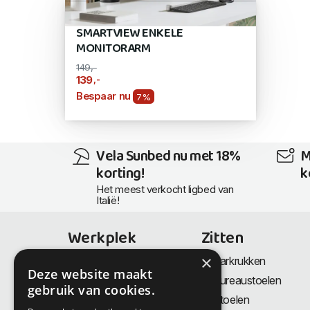
SMARTVIEW ENKELE
MONITORARM
149,-
,-
139
Bespaar nu
7%
Vela Sunbed nu met 18%
M
korting!
k
Het meest verkocht ligbed van
Italië!
Werkplek
Zitten
×
Bureaus
Barkrukken
Deze website maakt
Thuiswerkplek
Bureaustoelen
gebruik van cookies.
Zit-Sta bureaus
Stoelen