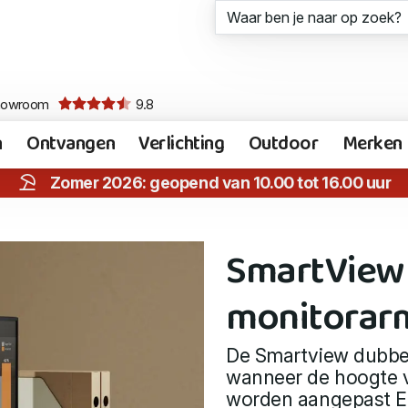
howroom
9.8
n
Ontvangen
Verlichting
Outdoor
Merken
Zomer 2026: geopend van 10.00 tot 16.00 uur
SmartView
monitorar
De Smartview dubbel
wanneer de hoogte v
worden aangepast 