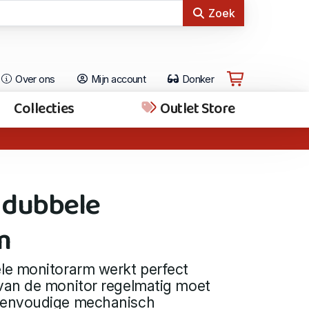
Zoek
Over ons
Mijn account
Donker
Collecties
Outlet Store
 dubbele
m
e monitorarm werkt perfect
an de monitor regelmatig moet
Eenvoudige mechanisch