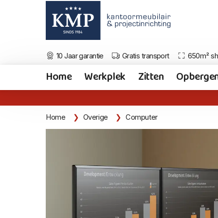
10 Jaar garantie
Gratis transport
650m² s
Home
Werkplek
Zitten
Opberge
Home
Overige
Computer