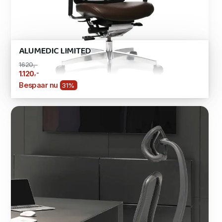
ALUMEDIC LIMITED
1620,-
,-
1.120
Bespaar nu
31%