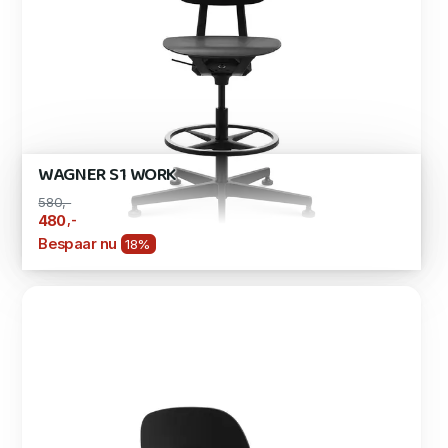
WAGNER S1 WORK
580,-
,-
480
Bespaar nu
18%