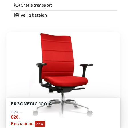
Gratis transport
Veilig betalen
ERGOMEDIC 100-4
1120,-
,-
820
Bespaar nu
27%