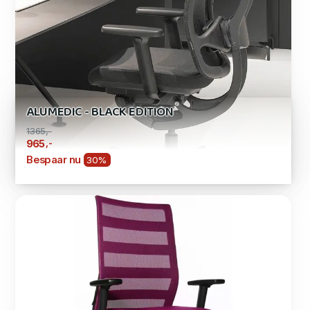
ALUMEDIC - BLACK EDITION
1365,-
,-
965
Bespaar nu
30%