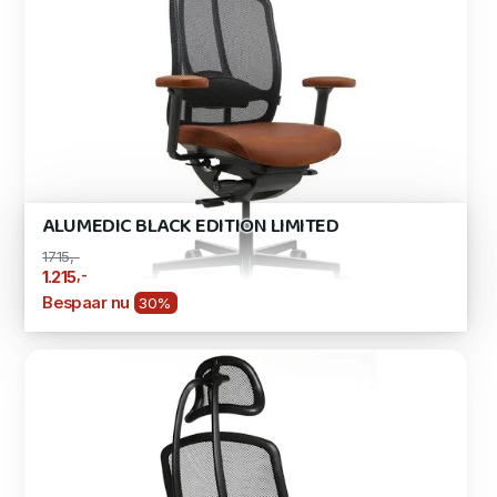
ALUMEDIC BLACK EDITION LIMITED
1715,-
,-
1.215
Bespaar nu
30%