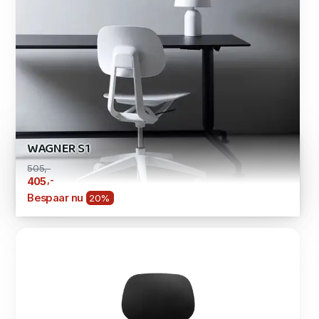
WAGNER S1
505,-
,-
405
Bespaar nu
20%