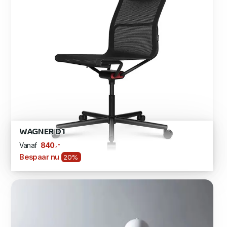
WAGNER D1
,-
840
Vanaf
Bespaar nu
20%