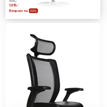
1515,-
,-
1.015
Bespaar nu
33%