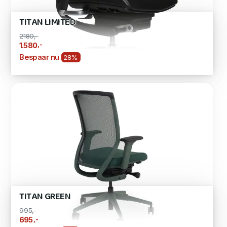
TITAN LIMITED
2180,-
,-
1.580
Bespaar nu
28%
TITAN GREEN
995,-
,-
695