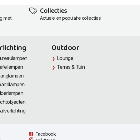
Collecties
ng met
Actuele en populaire collecties
rlichting
Outdoor
ureaulampen
Lounge
afellampen
Terras & Tuin
anglampen
andlampen
loerlampen
ichtobjecten
ailverlichting
Facebook
l
Instagram