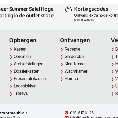
eer Summer Sale! Hoge
Kortingscodes
orting in de outlet store!
Ontvang extra hoge korti
deze codes!
Opbergen
Ontvangen
Ve
Kasten
Receptie
B
Opruimen
Garderobe
T
Archiefstellingen
Kleedkamer
H
Dossierkasten
Wachtkamer
W
Presentatiekasten
Horeca
V
Ladeblokken
L
Trolleys
R
toormeubilair
020-617 01 26
usiness Park
info@kmpkantoormeubilair.n