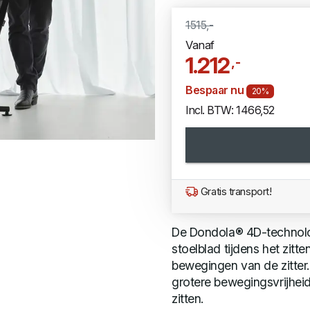
1515,-
Vanaf
1.212
,-
Bespaar nu
20%
Incl. BTW: 1466,52
Gratis transport!
De Dondola® 4D-technolo
stoelblad tijdens het zitte
bewegingen van de zitter. 
grotere bewegingsvrijhei
zitten.