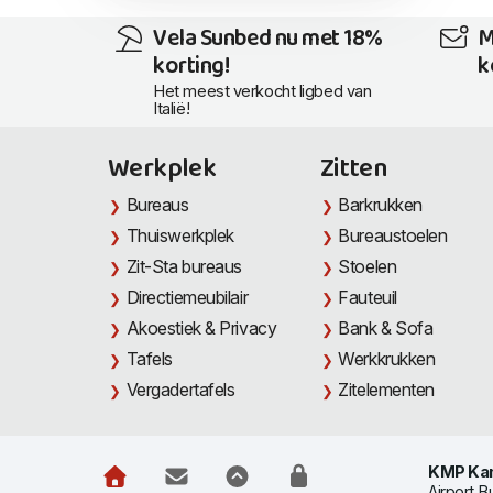
Vela Sunbed nu met 18%
M
korting!
k
Het meest verkocht ligbed van
Italië!
Werkplek
Zitten
Bureaus
Barkrukken
Thuiswerkplek
Bureaustoelen
Zit-Sta bureaus
Stoelen
Directiemeubilair
Fauteuil
Akoestiek & Privacy
Bank & Sofa
Tafels
Werkkrukken
Vergadertafels
Zitelementen
KMP Kan
Airport B