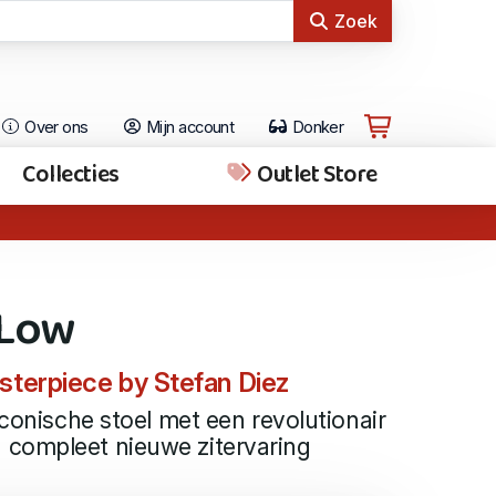
Zoek
Over ons
Mijn account
Donker
Collecties
Outlet Store
 Low
sterpiece by Stefan Diez
iconische stoel met een revolutionair
compleet nieuwe zitervaring