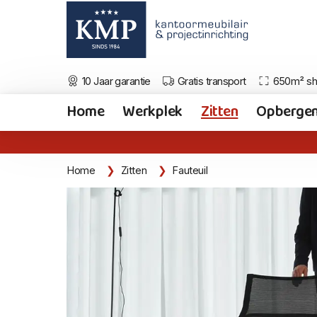
10 Jaar garantie
Gratis transport
650m² s
Home
Werkplek
Zitten
Opberge
Home
Zitten
Fauteuil