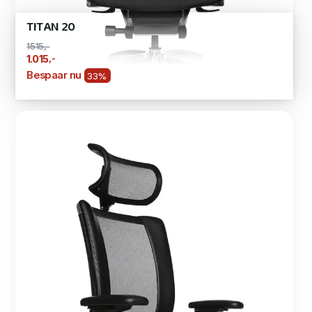
TITAN 20
1515,-
,-
1.015
Bespaar nu
33%