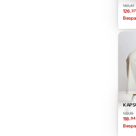
140,41
,37
126
Bespa
KAPS
132,15
,94
118
Bespa