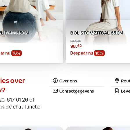
VLIP 60-65CM
BOL STOV ZITBAL 65CM
107,36
,62
96
ar nu
Bespaar nu
10%
10%
ies over
Over ons
Rout
v?
Contactgegevens
Leve
20-617 01 26 of
ik de chat-functie.