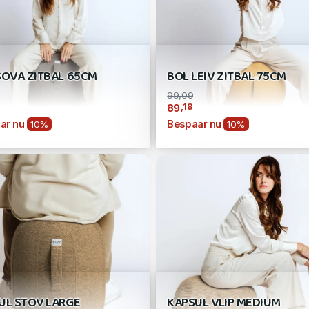
SOVA ZITBAL 65CM
BOL LEIV ZITBAL 75CM
99,09
,18
89
ar nu
Bespaar nu
10%
10%
UL STOV LARGE
KAPSUL VLIP MEDIUM