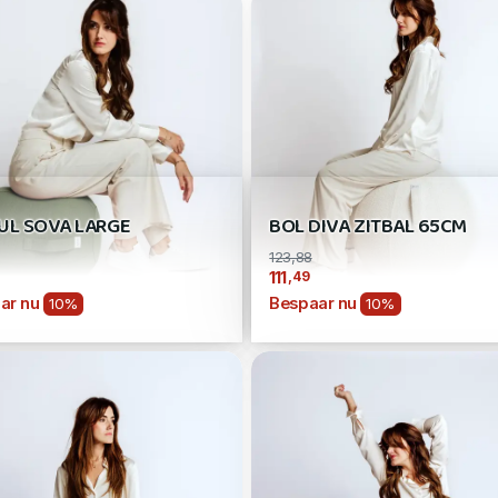
UL SOVA LARGE
BOL DIVA ZITBAL 65CM
123,88
0
,49
111
ar nu
Bespaar nu
10%
10%