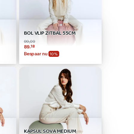
BOL VLIP ZITBAL 55CM
99,09
,18
89
Bespaar nu
10%
KAPSUL SOVA MEDIUM