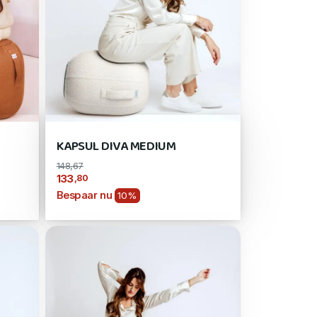
KAPSUL DIVA MEDIUM
148,67
,80
133
Bespaar nu
10%