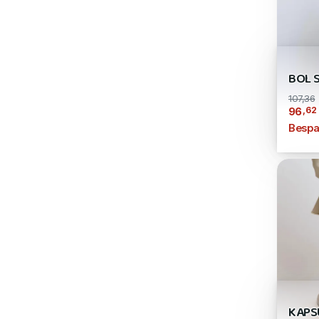
BOL 
107,36
,62
96
Bespa
KAPS