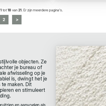
d
1
tot
18
van
21
. Er zijn meerdere pagina's.
2
>
tijlvolle objecten. Ze
achter je bureau of
le afwisseling op je
biel is, dwingt het je
 te maken. Dit
pieren en stimuleert
ding.
ruitzien en aanvoelen als