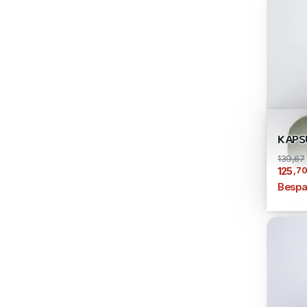
KAPS
139,67
,7
125
Bespa