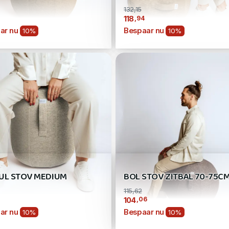
132,15
,94
118
ar nu
Bespaar nu
10%
10%
UL STOV MEDIUM
BOL STOV ZITBAL 70-75C
115,62
,06
104
ar nu
Bespaar nu
10%
10%