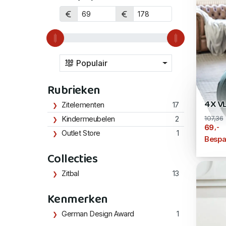
Populair
Rubrieken
4X V
Zitelementen
17
107,36
Kindermeubelen
2
,-
69
Outlet Store
1
Bespa
Collecties
Zitbal
13
Kenmerken
German Design Award
1