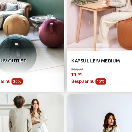
LUV OUTLET
KAPSUL LEIV MEDIUM
123,88
,49
111
ar nu
Bespaar nu
36%
10%