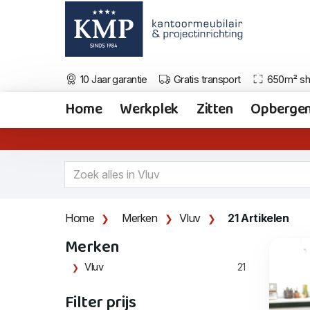
10 Jaar garantie
Gratis transport
650m² s
Home
Werkplek
Zitten
Opberge
Home
Merken
Vluv
21 Artikelen
Merken
Vluv
21
Filter prijs