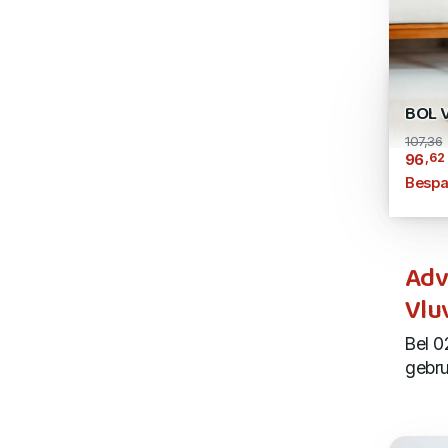
BOL 
107,36
,62
96
Bespa
Adv
Vlu
Bel 0
gebru