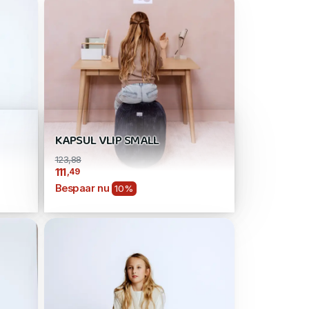
KAPSUL VLIP SMALL
123,88
,49
111
Bespaar nu
10%