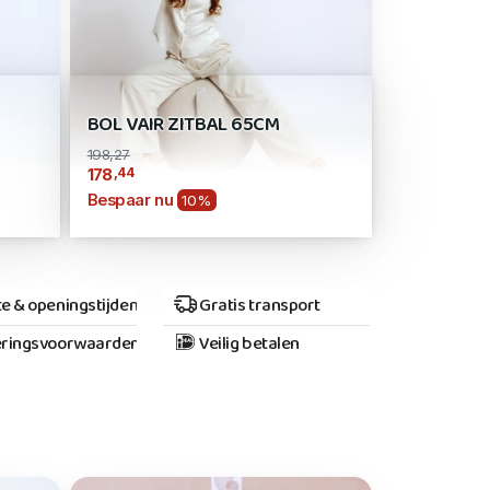
BOL VAIR ZITBAL 65CM
198,27
,44
178
Bespaar nu
10%
e & openingstijden
Gratis transport
ringsvoorwaarden
Veilig betalen