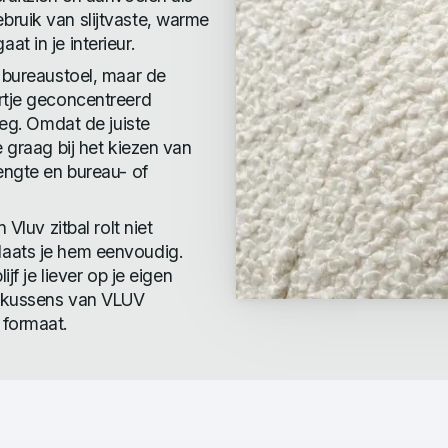
ruik van slijtvaste, warme
t in je interieur.
e bureaustoel, maar de
rtje geconcentreerd
leg. Omdat de juiste
 graag bij het kiezen van
engte en bureau- of
Vluv zitbal rolt niet
laats je hem eenvoudig.
jf je liever op je eigen
nskussens van VLUV
 formaat.