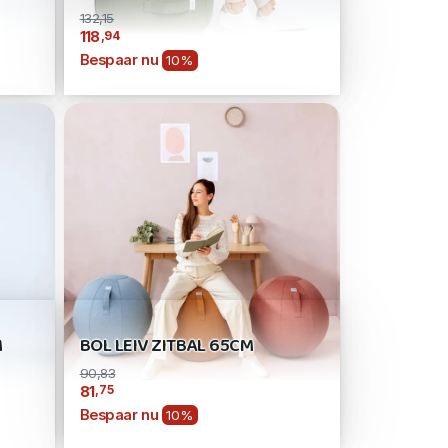
132,15
,94
118
Bespaar nu
10%
M
BOL LEIV ZITBAL 65CM
90,83
,75
81
Bespaar nu
10%