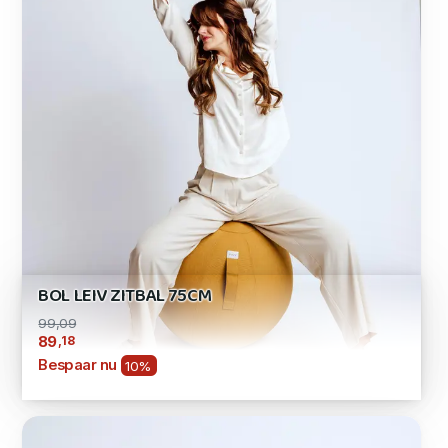
BOL LEIV ZITBAL 75CM
99,09
,18
89
Bespaar nu
10%