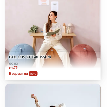
BOL LEIV ZITBAL 65CM
90,83
,75
81
Bespaar nu
10%