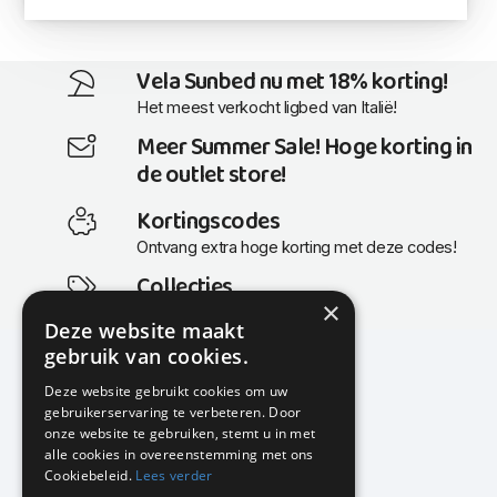
Vela Sunbed nu met 18% korting!
Het meest verkocht ligbed van Italië!
Meer Summer Sale! Hoge korting in
de outlet store!
Kortingscodes
Ontvang extra hoge korting met deze codes!
Collecties
×
Actuele en populaire collecties
Deze website maakt
gebruik van cookies.
Deze website gebruikt cookies om uw
gebruikerservaring te verbeteren. Door
KMP Kantoormeubilair
onze website te gebruiken, stemt u in met
Airport Business Park
alle cookies in overeenstemming met ons
Frankfurtstraat 29-31
Cookiebeleid.
Lees verder
1175 RH Lijnden