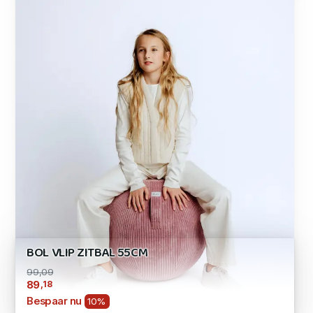
BOL VLIP ZITBAL 55CM
99,09
,18
89
Bespaar nu
10%