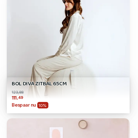
BOL DIVA ZITBAL 65CM
123,88
,49
111
Bespaar nu
10%