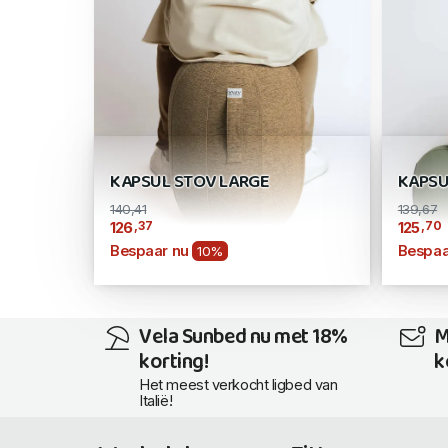
KAPSUL STOV LARGE
KAPSU
140,41
139,67
,37
,70
126
125
Bespaar nu
Bespaa
10%
Vela Sunbed nu met 18%
M
korting!
k
Het meest verkocht ligbed van
Italië!