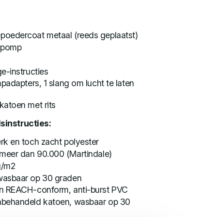
oedercoat metaal (reeds geplaatst)
ndpomp
e-instructies
padapters, 1 slang om lucht te laten
katoen met rits
sinstructies:
rk en toch zacht polyester
 meer dan 90.000 (Martindale)
6g/m2
wasbaar op 30 graden
n REACH-conform, anti-burst PVC
behandeld katoen, wasbaar op 30