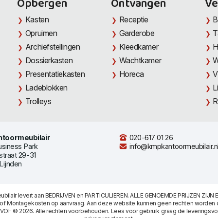
Opbergen
Ontvangen
Ve
Kasten
Receptie
B
Opruimen
Garderobe
T
Archiefstellingen
Kleedkamer
H
Dossierkasten
Wachtkamer
W
Presentatiekasten
Horeca
V
Ladeblokken
L
Trolleys
R
toormeubilair
020-617 01 26
usiness Park
info@kmpkantoormeubilair.n
straat 29-31
Lijnden
bilair levert aan BEDRIJVEN en PARTICULIEREN. ALLE GENOEMDE PRIJZEN ZIJN E
/of Montagekosten op aanvraag. Aan deze website kunnen geen rechten worden 
 VOF © 2026. Alle rechten voorbehouden. Lees voor gebruik graag de
leveringsv