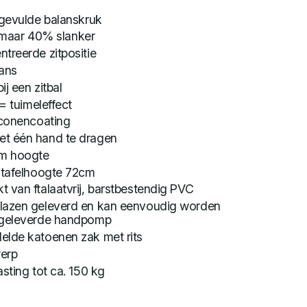
tgevulde balanskruk
l, maar 40% slanker
treerde zitpositie
lans
j een zitbal
 = tuimeleffect
iconencoating
et één hand te dragen
cm hoogte
d tafelhoogte 72cm
 van ftalaatvrij, barstbestendig PVC
lazen geleverd en kan eenvoudig worden
jgeleverde handpomp
elde katoenen zak met rits
erp
sting tot ca. 150 kg