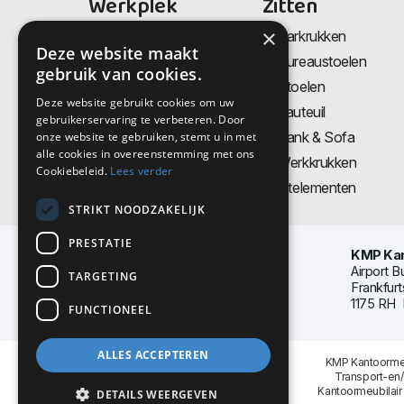
Werkplek
Zitten
×
Bureaus
Barkrukken
Deze website maakt
Thuiswerkplek
Bureaustoelen
gebruik van cookies.
Zit-Sta bureaus
Stoelen
Deze website gebruikt cookies om uw
Directiemeubilair
Fauteuil
gebruikerservaring te verbeteren. Door
Akoestiek & Privacy
Bank & Sofa
onze website te gebruiken, stemt u in met
alle cookies in overeenstemming met ons
Tafels
Werkkrukken
Cookiebeleid.
Lees verder
Vergadertafels
Zitelementen
STRIKT NOODZAKELIJK
PRESTATIE
KMP Kan
Airport B
TARGETING
Frankfurt
1175 RH 
FUNCTIONEEL
ALLES ACCEPTEREN
KMP Kantoormeu
Transport-en
Kantoormeubilair
DETAILS WEERGEVEN