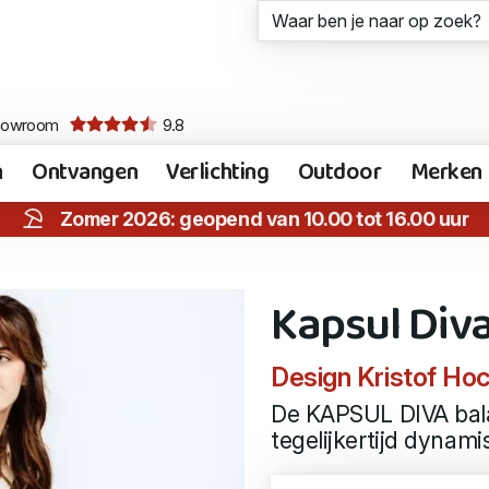
howroom
9.8
n
Ontvangen
Verlichting
Outdoor
Merken
Zomer 2026: geopend van 10.00 tot 16.00 uur
Kapsul Div
Design Kristof Ho
De KAPSUL DIVA bala
tegelijkertijd dynami