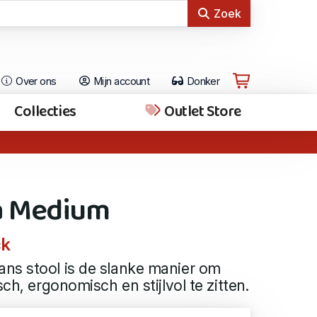
Zoek
Over ons
Mijn account
Donker
Collecties
Outlet Store
a Medium
ck
ns stool is de slanke manier om
sch, ergonomisch en stijlvol te zitten.