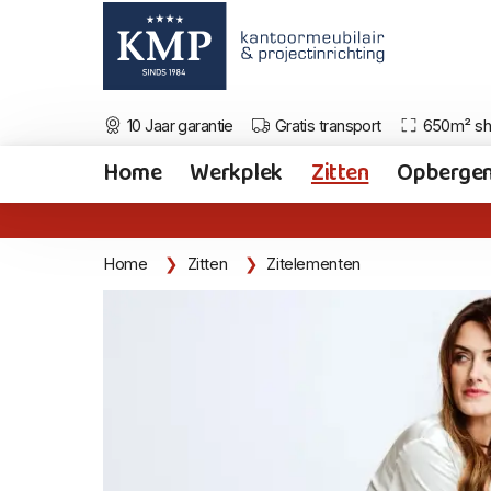
10 Jaar garantie
Gratis transport
650m² s
Home
Werkplek
Zitten
Opberge
Home
Zitten
Zitelementen