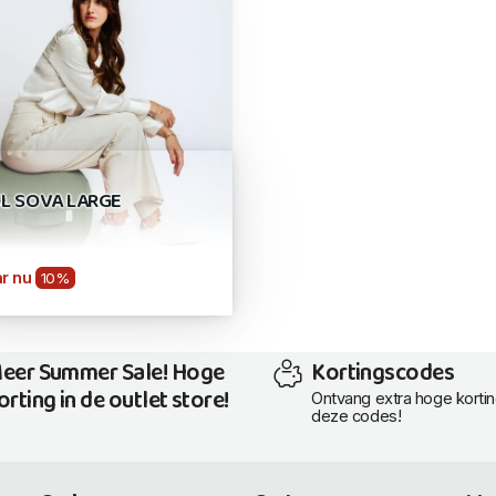
L SOVA LARGE
r nu
10%
eer Summer Sale! Hoge
Kortingscodes
orting in de outlet store!
Ontvang extra hoge korti
deze codes!