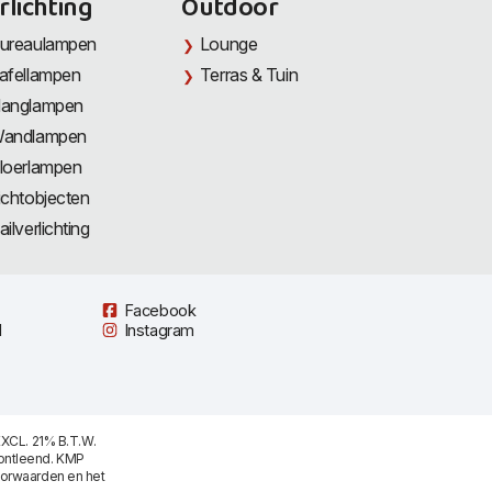
rlichting
Outdoor
ureaulampen
Lounge
afellampen
Terras & Tuin
anglampen
andlampen
loerlampen
ichtobjecten
ailverlichting
Facebook
l
Instagram
XCL. 21% B.T.W.
ontleend. KMP
oorwaarden
en het