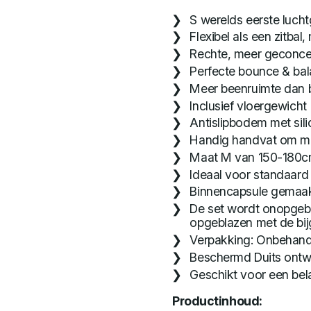
S werelds eerste luch
Flexibel als een zitba
Rechte, meer geconcen
Perfecte bounce & ba
Meer beenruimte dan bi
Inclusief vloergewicht
Antislipbodem met sil
Handig handvat om m
Maat M van 150-180
Ideaal voor standaar
Binnencapsule gemaakt
De set wordt onopgeb
opgeblazen met de bi
Verpakking: Onbehand
Beschermd Duits ontw
Geschikt voor een bela
Productinhoud: