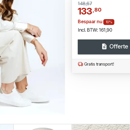
148,67
133
,80
Bespaar nu
10%
Incl. BTW: 161,90
Offerte
Gratis transport!