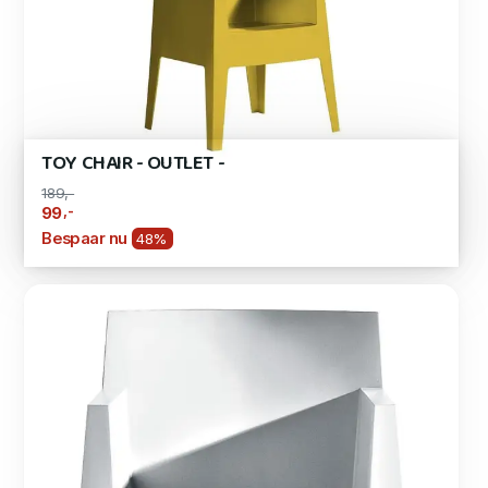
TOY CHAIR - OUTLET -
189,-
,-
99
Bespaar nu
48%