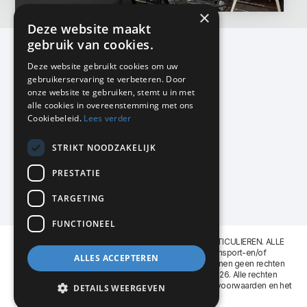
×
Deze website maakt
gebruik van cookies.
Deze website gebruikt cookies om uw
gebruikerservaring te verbeteren. Door
KMP Kantoormeubilair
onze website te gebruiken, stemt u in met
Airport Business Park
alle cookies in overeenstemming met ons
Frankfurtstraat 29-31
Cookiebeleid.
Lees verder
1175 RH Lijnden
STRIKT NOODZAKELIJK
020-617 01 26
info@kmpkantoormeubilair.nl
PRESTATIE
Facebook
TARGETING
Instagram
FUNCTIONEEL
KMP Kantoormeubilair levert aan BEDRIJVEN en PARTICULIEREN. ALLE
GENOEMDE PRIJZEN ZIJN EXCL. 21% B.T.W. Transport-en/of
ALLES ACCEPTEREN
Montagekosten op aanvraag. Aan deze website kunnen geen rechten
worden ontleend. KMP Kantoormeubilair VOF © 2026. Alle rechten
voorbehouden. Lees voor gebruik graag de
leveringsvoorwaarden
en het
DETAILS WEERGEVEN
privacy reglement
.