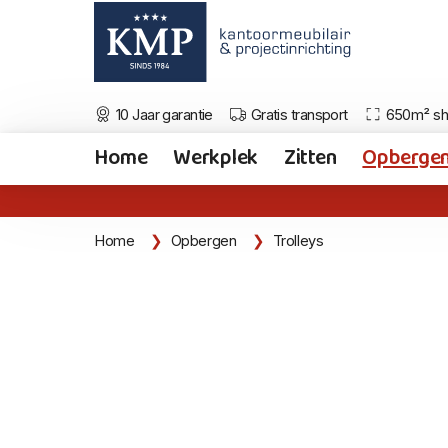
10 Jaar garantie
Gratis transport
650m² s
Home
Werkplek
Zitten
Opberge
Home
Opbergen
Trolleys