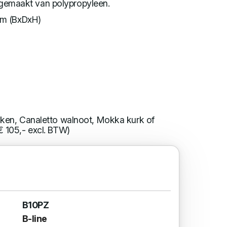
n gemaakt van polypropyleen.
cm (BxDxH)
iken, Canaletto walnoot, Mokka kurk of
€ 105,- excl. BTW)
B10PZ
B-line