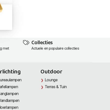
Collecties
ng met
Actuele en populaire collecties
rlichting
Outdoor
ureaulampen
Lounge
afellampen
Terras & Tuin
anglampen
andlampen
loerlampen