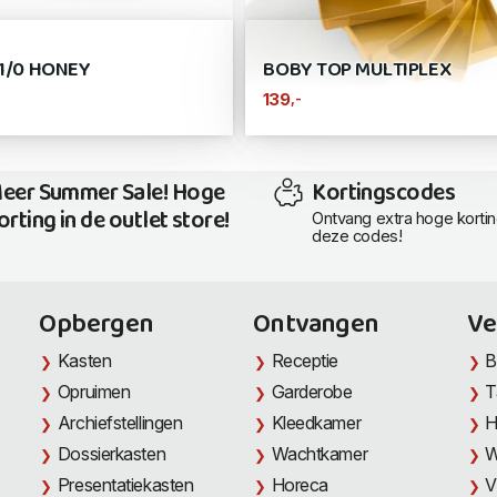
1/0 HONEY
BOBY TOP MULTIPLEX
,-
139
eer Summer Sale! Hoge
Kortingscodes
orting in de outlet store!
Ontvang extra hoge korti
deze codes!
Opbergen
Ontvangen
Ve
Kasten
Receptie
B
Opruimen
Garderobe
T
Archiefstellingen
Kleedkamer
H
Dossierkasten
Wachtkamer
W
Presentatiekasten
Horeca
V