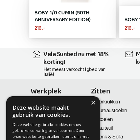
BOBY 1/0 CUMIN (50TH
ANNIVERSARY EDITION)
BOBY 
,-
,-
216
216
Vela Sunbed nu met 18%
M
korting!
k
Het meest verkocht ligbed van
Italië!
Werkplek
Zitten
×
Bureaus
Barkrukken
Deze website maakt
Thuiswerkplek
Bureaustoelen
gebruik van cookies.
Zit-Sta bureaus
Stoelen
Deze website gebruikt cookies om uw
Directiemeubilair
Fauteuil
gebruikerservaring te verbeteren. Door
Akoestiek & Privacy
Bank & Sofa
onze website te gebruiken, stemt u in met