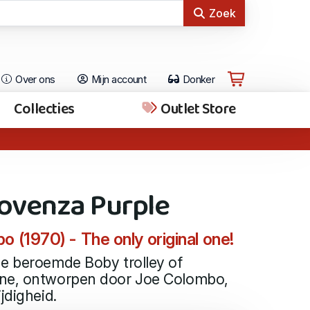
Zoek
Over ons
Mijn account
Donker
Collecties
Outlet Store
rovenza Purple
 (1970) - The only original one!
de beroemde Boby trolley of
ine, ontworpen door Joe Colombo,
jdigheid.