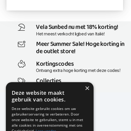
Vela Sunbed nu met 18% korting!
Het meest verkocht ligbed van Italië!
Meer Summer Sale! Hoge korting in
de outlet store!
Kortingscodes
Ontvang extra hoge korting met deze codes!
Collecties
×
Actuele en populaire collecties
Deze website maakt
gebruik van cookies.
Deze website gebruikt cookies om uw
gebruikerservaring te verbeteren. Door
KMP Kantoormeubilair
onze website te gebruiken, stemt u in met
Airport Business Park
alle cookies in overeenstemming met ons
Frankfurtstraat 29-31
Cookiebeleid.
Lees verder