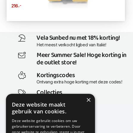
,-
216
Vela Sunbed nu met 18% korting!
Het meest verkocht ligbed van Italië!
Meer Summer Sale! Hoge korting in
de outlet store!
Kortingscodes
Ontvang extra hoge korting met deze codes!
Collecties
×
Actuele en populaire collecties
Deze website maakt
gebruik van cookies.
Deze website gebruikt cookies om uw
gebruikerservaring te verbeteren. Door
KMP Kantoormeubilair
onze website te gebruiken, stemt u in met